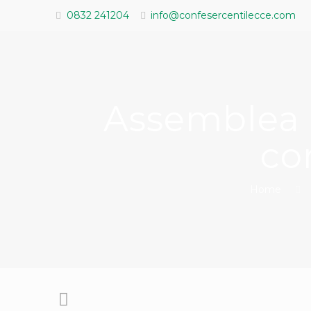
0832 241204
info@confesercentilecce.com
Assemblea 
co
Home