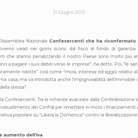
21 Giugno 2013
, l’Assemblea Nazionale
Confesercenti che ha riconfermato 
erno varati nei giorni scorsi: dal fisco al fondo di garanzia 
erti che stanno penalizzando il nostro Paese sono molto più am
nci a pagare i suoi debiti verso le imprese”, ha detto. Poi, “le s
icamente ridotte” così come “mora, interessi ed aggio relativi al
rima casa, ma va introdotta anche l’impignorabilità dell’immobile in 
della stessa”.
la Confesercenti. Tra le richieste avanzate dalla Confederazione la r
rrobustimento dei Confidi per rimettere in moto i finanziamenti all
ziativa popolare su “Libera la Domenica” contro la liberalizzazione
re aumento dell’Iva