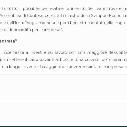
à fa tutto il possibile per evitare l’aumento dell’Iva e trovare
’Assemblea di Confesercenti, è il ministro dello Sviluppo Econom
one dell’Imu: “Vogliamo ridurla per i beni strumentali delle im
di deducibilità per le imprese”.
 entrata”
certezza a investire sul lavoro con una maggiore flessibilita’ 
a mettere il carro davanti ai buoi, e’ una cosa un po’ strana ma
a lungo. Invece – ha aggiunto – dovremo aiutare le imprese a in