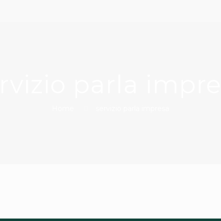
rvizio parla impr
Home
servizio parla impresa