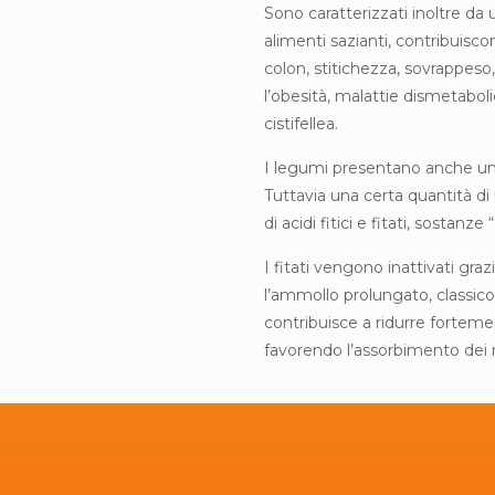
Sono caratterizzati inoltre da 
alimenti sazianti, contribuisco
colon, stitichezza, sovrappeso, 
l’obesità, malattie dismetabolic
cistifellea.
I legumi presentano anche un 
Tuttavia una certa quantità di
di acidi fitici e fitati, sostan
I fitati vengono inattivati gra
l’ammollo prolungato, classico
contribuisce a ridurre fortemen
favorendo l’assorbimento dei n