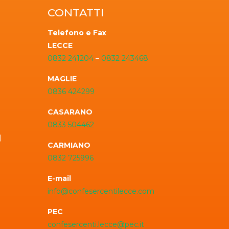
CONTATTI
Telefono e Fax
LECCE
0832 241204
–
0832 243468
MAGLIE
0836 424299
CASARANO
0833 504462
)
CARMIANO
0832 725996
E-mail
info@confesercentilecce.com
PEC
confesercenti.lecce@pec.it