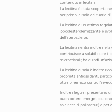
contenuto in lecitina.
La lecitina è stata scoperta n
per primo la isolò dal tuorlo d’
La lecitina è un ottimo regola
ipocolesterolemizzante e svol
dell’aterosclerosi.
La lecitina rientra inoltre nella
contribuisce a solubilizzare il
microcristalli; ha quindi un’azio
La lecitina di soia è inoltre ri
proprietà antiossidanti, partic
ottimo nemico contro l’invec
Inoltre i legumi presentano un
buon potere energetico, sono ri
soia ricca di polinsaturi) e per