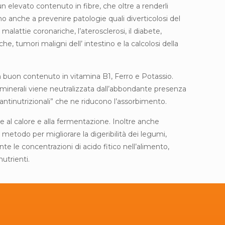
un elevato contenuto in fibre, che oltre a renderli
no anche a prevenire patologie quali diverticolosi del
malattie coronariche, l’aterosclerosi, il diabete,
he, tumori maligni dell’ intestino e la calcolosi della
buon contenuto in vitamina B1, Ferro e Potassio.
 minerali viene neutralizzata dall’abbondante presenza
ze “antinutrizionali” che ne riducono l’assorbimento.
zie al calore e alla fermentazione. Inoltre anche
 metodo per migliorare la digeribilità dei legumi,
te le concentrazioni di acido fitico nell’alimento,
utrienti.