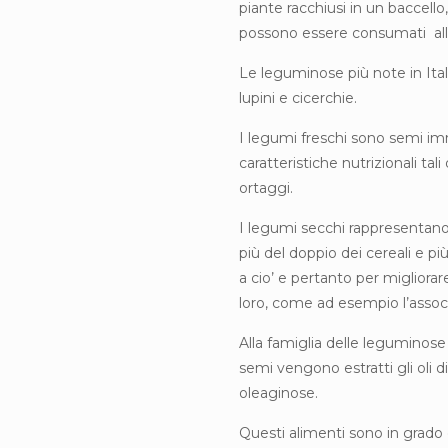
piante racchiusi in un baccello
possono essere consumati allo 
Le leguminose più note in Italia s
lupini e cicerchie.
I legumi freschi sono semi i
caratteristiche nutrizionali tal
ortaggi.
I legumi secchi rappresentano
più del doppio dei cereali e più
a cio’ e pertanto per migliorare
loro, come ad esempio l’associaz
Alla famiglia delle legumino
semi vengono estratti gli oli 
oleaginose.
Questi alimenti sono in grado 