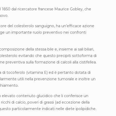
el 1850 dal ricercatore francese Maurice Gobley, che
uovo.
tore del colesterolo sanguigno, ha un’efficace azione
ge un importante ruolo preventivo nei confronti
 composizione della stessa bile e, insieme ai sali biliari,
 colesterolo evitando che questo precipiti sottoforma di
ne preventiva sulla formazione di calcoli alla cistifellea.
cca di tocoferolo (vitamina E) ed è pertanto dotata di
olarmente utili nella prevenzione tumorale e inoltre un
chiamento.
 elevato contenuto glucidico che li conferisce un
cchi di calcio, poveri di grassi (ad eccezione della
 questo particolarmente indicati nelle diete ipolipidiche.