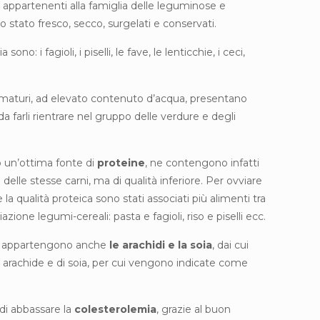
, appartenenti alla famiglia delle leguminose e
stato fresco, secco, surgelati e conservati.
ono: i fagioli, i piselli, le fave, le lenticchie, i ceci,
mmaturi, ad elevato contenuto d’acqua, presentano
i da farli rientrare nel gruppo delle verdure e degli
 un’ottima fonte di
proteine
, ne contengono infatti
 delle stesse carni, ma di qualità inferiore. Per ovviare
 la qualità proteica sono stati associati più alimenti tra
ione legumi-cereali: pasta e fagioli, riso e piselli ecc.
se appartengono anche
le arachidi e la soia
, dai cui
di arachide e di soia, per cui vengono indicate come
di abbassare la
colesterolemia
, grazie al buon