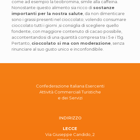
come ad esempio la teobromina, simile alla caffeina.
Nonostante questo alimento sia ricco di
sostanze
importanti per la nostra salute
, da non dimenticare
sono i grassi presenti nel cioccolato; volendo consumare
cioccolato tutti i giorni ,si consiglia di scegliere quello
fondente, con maggiore contenuto di cacao possibile,
accontentandosi di una quantità compresa tra i 5 e i 15g.
Pertanto,
cioccolato si ma con moderazione
, senza
rinunciare al suo gusto unico e inconfondibile.
Confederazione Italiana Esercenti
Attività Commerciali Turistiche
e dei Servizi
INDIRIZZO
LECCE
Via Giuseppe Candido, 2