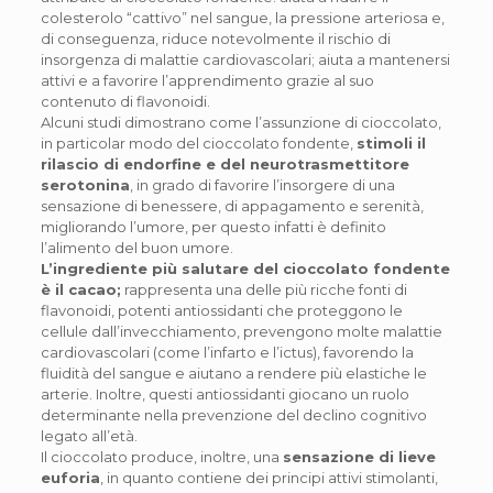
colesterolo “cattivo” nel sangue, la pressione arteriosa e,
di conseguenza, riduce notevolmente il rischio di
insorgenza di malattie cardiovascolari; aiuta a mantenersi
attivi e a favorire l’apprendimento grazie al suo
contenuto di flavonoidi.
Alcuni studi dimostrano come l’assunzione di cioccolato,
in particolar modo del cioccolato fondente,
stimoli il
rilascio di endorfine e del neurotrasmettitore
serotonina
, in grado di favorire l’insorgere di una
sensazione di benessere, di appagamento e serenità,
migliorando l’umore, per questo infatti è definito
l’alimento del buon umore.
L’ingrediente più salutare del cioccolato fondente
è il cacao;
rappresenta una delle più ricche fonti di
flavonoidi, potenti antiossidanti che proteggono le
cellule dall’invecchiamento, prevengono molte malattie
cardiovascolari (come l’infarto e l’ictus), favorendo la
fluidità del sangue e aiutano a rendere più elastiche le
arterie. Inoltre, questi antiossidanti giocano un ruolo
determinante nella prevenzione del declino cognitivo
legato all’età.
Il cioccolato produce, inoltre, una
sensazione di lieve
euforia
, in quanto contiene dei principi attivi stimolanti,