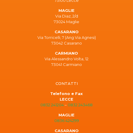
73100 Lecce
MAGLIE
Via Diaz, 2/d
73024 Maglie
CASARANO
Via Torricelli, 7 (Ang Via Agnesi)
73042 Casarano
CARMIANO
Via Alessandro Volta, 12
73041 Carmiano
CONTATTI
Telefono e Fax
LECCE
0832 241204
–
0832 243468
MAGLIE
0836 424299
CASARANO