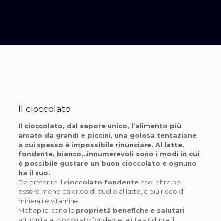
Il cioccolato
Il cioccolato, dal sapore unico, l’alimento più
amato da grandi e piccini, una golosa tentazione
a cui spesso è impossibile rinunciare. Al latte,
fondente, bianco…innumerevoli sono i modi in cui
è possibile gustare un buon cioccolato e ognuno
ha il suo.
Da preferire il
cioccolato fondente
che, oltre ad
essere meno calorico di quello al latte, è più ricco di
minerali e vitamine.
Molteplici sono le
proprietà benefiche e salutari
attribuite al cioccolato fondente: aiuta a ridurre il