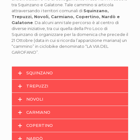
tra Squinzano e Galatone. Tale cammino si articola
attraversando i territori comunali di
Squinzano,
Trepuzzi, Novoli, Carmiano, Copertino, Nardò e
Galatone
. Da alcuni anni tale percorso è al centro di
diverse iniziative, tra cui quella della Pro Loco di
Squinzano di organizzare per la domenica che precede il
21 Ottobre (data in cui si ricorda l’apparizione mariana) un
“cammino” in ciclobike denominato “LA VIA DEL
GAROFANO”.
SQUINZANO
TREPUZZI
NOVOLI
CARMIANO
COPERTINO
NARDÒ