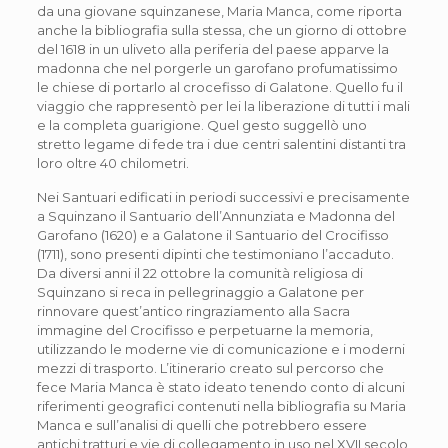
da una giovane squinzanese, Maria Manca, come riporta
anche la bibliografia sulla stessa, che un giorno di ottobre
del 1618 in un uliveto alla periferia del paese apparve la
madonna che nel porgerle un garofano profumatissimo
le chiese di portarlo al crocefisso di Galatone. Quello fu il
viaggio che rappresentò per lei la liberazione di tutti i mali
e la completa guarigione. Quel gesto suggellò uno
stretto legame di fede tra i due centri salentini distanti tra
loro oltre 40 chilometri.
Nei Santuari edificati in periodi successivi e precisamente
a Squinzano il Santuario dell’Annunziata e Madonna del
Garofano (1620) e a Galatone il Santuario del Crocifisso
(1711), sono presenti dipinti che testimoniano l’accaduto.
Da diversi anni il 22 ottobre la comunità religiosa di
Squinzano si reca in pellegrinaggio a Galatone per
rinnovare quest’antico ringraziamento alla Sacra
immagine del Crocifisso e perpetuarne la memoria,
utilizzando le moderne vie di comunicazione e i moderni
mezzi di trasporto. L’itinerario creato sul percorso che
fece Maria Manca è stato ideato tenendo conto di alcuni
riferimenti geografici contenuti nella bibliografia su Maria
Manca e sull’analisi di quelli che potrebbero essere
antichi tratturi e vie di collegamento in uso nel XVII secolo