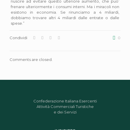
riuscire ad evitare questo ulteriore aumento, che puo’
frenare ulteriormente i consumi interni. Ma i miracoli non
esistono in economia. Se rinunciamo a 4 miliardi,
dobbiamo trovare altri 4 miliardi dalle entrate o dalle
spese.”
Condividi
0
Comments are closed.
Confederazione Italiana Esercenti
Attività Commerciali Turistiche
e dei Servizi