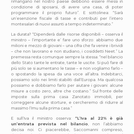
rimangano nel nostro paese debbono essere messi in
condizione di sposarsi, di avere una casa, di poter
programmare il proprio futuro”. E sottolinea: “Sarà
un’esenzione fiscale di tasse e contributi per l’intero
montesalari di nuovi assunti a tempo indeterminato.”
La durata? “Dipenderà dalle risorse disponibili – osserva il
ministro – l’importante e’ fare uno sforzo: abbiamo due
milioni e mezzo di giovani – una cifra che fa venire i brividi
– che non lavorano e non studiano, i cosiddetti Neet.” La
premessa resta comunque sempre la stessa: “nel bilancio
dello Stato tante le entrate, tante le uscite. Si può fare di
più solo se si aumentano le tasse – e non vogliamo farlo –
o spostando la spesa da una voce all’altra. Indebitarci,
possiamo solo nei limiti stabiliti dall’Europa. Ma qualcosa
possiamo e dobbiamo farlo per aiutare i giovani: alcune
misure a costo zero, altre che costano.” Sul fronte delle
imposte sulla prima casa Zanotato immobili, per
correggere alcune storture, e cercheremo di ridurre al
massimo l’Imu sulla prima casa.”
E sull’Iva il ministro osserva:
“L’Iva al 22% è già
un’entrata prevista nel bilancio
, non l’abbiamo
decisa noi. Ci piacerebbe, Saccomanni compreso,