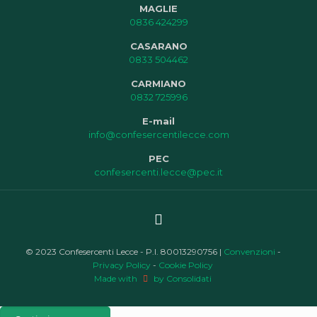
MAGLIE
0836 424299
CASARANO
0833 504462
CARMIANO
0832 725996
E-mail
info@confesercentilecce.com
PEC
confesercenti.lecce@pec.it
© 2023 Confesercenti Lecce - P.I. 80013290756 |
Convenzioni
-
Privacy Policy
-
Cookie Policy
Made with
by Consolidati