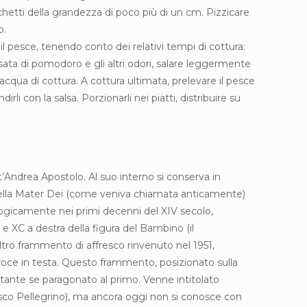
cchetti della grandezza di poco più di un cm. Pizzicare
o.
il pesce, tenendo conto dei relativi tempi di cottura:
sata di pomodoro e gli altri odori, salare leggermente
acqua di cottura. A cottura ultimata, prelevare il pesce
i con la salsa. Porzionarli nei piatti, distribuire su
t’Andrea Apostolo. Al suo interno si conserva in
 della Mater Dei (come veniva chiamata anticamente)
ologicamente nei primi decenni del XIV secolo,
e XC a destra della figura del Bambino (il
altro frammento di affresco rinvenuto nel 1951,
roce in testa. Questo frammento, posizionato sulla
tante se paragonato al primo. Venne intitolato
sco Pellegrino), ma ancora oggi non si conosce con