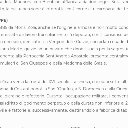
 della Madonna con Bambino affiancata da due angeli. Sulla sinistra
la cui trabeazione è interrotta, così come altri campanili del ter
PPE)
85 da Mons. Zola, anche se l’origine è annosa e non molto conosc
teressata da lavori di ampliamento; “i deputati, con il consenso 
rono uno solo, dedicato alla Vergine delle Grazie, con ai lati i quad
Buona Morte, grazie ad un privato che donò il suolo per la sagres
rtenente alla Parrocchia Sant’Andrea Apostolo, presenta centralmen
simulacri di San Giuseppe e della Madonna delle Grazie.
icati verso la metà del XVI secolo. La chiesa, coi i suoi sette alta
a di Costantinopoli, a Sant’Onofrio, a S. Domenico e alla Circoncis
elle, giardino e refettorio. Durante l’occupazione militare, il conv
usi (diritto di godimento perpetuo o della durata non inferiore ai 
ille e fattorie e, successivamente, destinandolo a fabbrica di taba