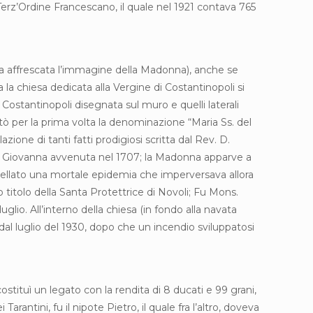
 Terz’Ordine Francescano, il quale nel 1921 contava 765
era affrescata l’immagine della Madonna), anche se
va la chiesa dedicata alla Vergine di Costantinopoli si
ostantinopoli disegnata sul muro e quelli laterali
ò per la prima volta la denominazione “Maria Ss. del
ione di tanti fatti prodigiosi scritta dal Rev. D.
nome Giovanna avvenuta nel 1707; la Madonna apparve a
ebellato una mortale epidemia che imperversava allora
 titolo della Santa Protettrice di Novoli; Fu Mons.
uglio. All’interno della chiesa (in fondo alla navata
 dal luglio del 1930, dopo che un incendio sviluppatosi
stituì un legato con la rendita di 8 ducati e 99 grani,
rantini, fu il nipote Pietro, il quale fra l’altro, doveva