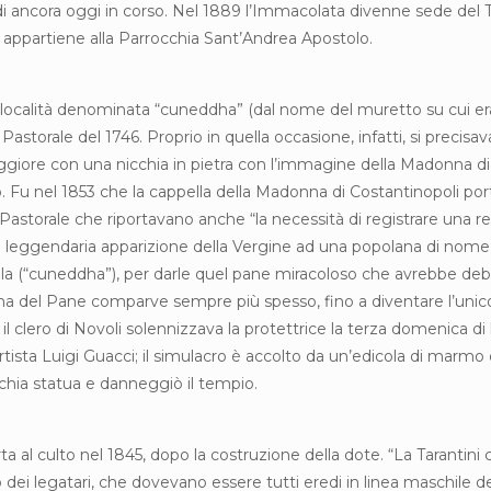
studi ancora oggi in corso. Nel 1889 l’Immacolata divenne sede del
gi appartiene alla Parrocchia Sant’Andrea Apostolo.
 una località denominata “cuneddha” (dal nome del muretto su cui 
 Pastorale del 1746. Proprio in quella occasione, infatti, si precisa
ggiore con una nicchia in pietra con l’immagine della Madonna di C
 Fu nel 1853 che la cappella della Madonna di Costantinopoli port
astorale che riportavano anche “la necessità di registrare una relaz
o alla leggendaria apparizione della Vergine ad una popolana di 
pella (“cuneddha”), per darle quel pane miracoloso che avrebbe d
onna del Pane comparve sempre più spesso, fino a diventare l’unico
 il clero di Novoli solennizzava la protettrice la terza domenica di l
’artista Luigi Guacci; il simulacro è accolto da un’edicola di marmo
ecchia statua e danneggiò il tempio.
 al culto nel 1845, dopo la costruzione della dote. “La Tarantini co
dei legatari, che dovevano essere tutti eredi in linea maschile dei Ta