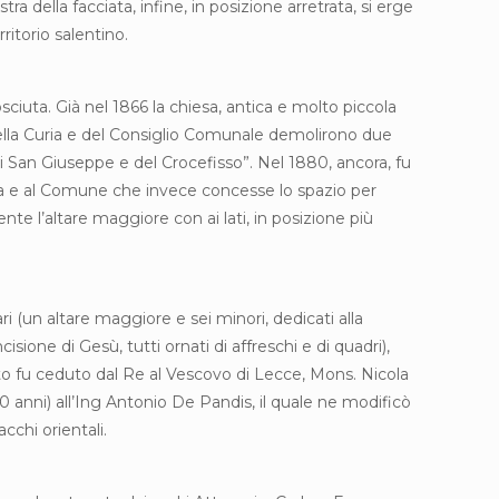
 della facciata, infine, in posizione arretrata, si erge
ritorio salentino.
iuta. Già nel 1866 la chiesa, antica e molto piccola
della Curia e del Consiglio Comunale demolirono due
ri di San Giuseppe e del Crocefisso”. Nel 1880, ancora, fu
tia e al Comune che invece concesse lo spazio per
te l’altare maggiore con ai lati, in posizione più
ri (un altare maggiore e sei minori, dedicati alla
ione di Gesù, tutti ornati di affreschi e di quadri),
ento fu ceduto dal Re al Vescovo di Lecce, Mons. Nicola
20 anni) all’Ing Antonio De Pandis, il quale ne modificò
cchi orientali.