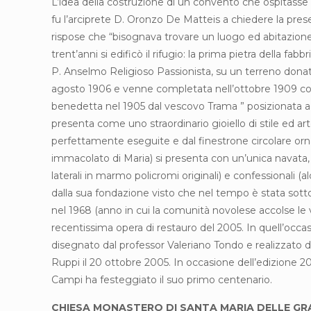
L’idea della costruzione di un convento che ospitasse 
fu l’arciprete D. Oronzo De Matteis a chiedere la pres
rispose che “bisognava trovare un luogo ed abitazione 
trent’anni si edificò il rifugio: la prima pietra dell
P. Anselmo Religioso Passionista, su un terreno donat
agosto 1906 e venne completata nell’ottobre 1909 con 
benedetta nel 1905 dal vescovo Trama ” posizionata ac
presenta come uno straordinario gioiello di stile ed a
perfettamente eseguite e dal finestrone circolare ornat
immacolato di Maria) si presenta con un’unica navata, a
laterali in marmo policromi originali) e confessionali (
dalla sua fondazione visto che nel tempo è stata sottop
nel 1968 (anno in cui la comunità novolese accolse le v
recentissima opera di restauro del 2005. In quell’occas
disegnato dal professor Valeriano Tondo e realizzato
Ruppi il 20 ottobre 2005. In occasione dell’edizione 2
Campi ha festeggiato il suo primo centenario.
CHIESA MONASTERO DI SANTA MARIA DELLE GR