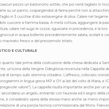
r ciascun pezzo un bastoncino sottile, che poi verrà tagliato in to
 parte su un panno, cospargendoli di farina perché non si attacchin
glio in 3 cucchiai d’olio extravergine di oliva. Calare nel tegame 
cendolo cuocere a fiamma bassa. A metà cottura, aggiungere la pas
ura, calare nel sugo le cozze, sgusciate in precedenza, e la loro 
gnocculi in acqua bollente precedentemente salata, scolarli e condirl
ro macinato fresco e del prezzemolo tritato.
ISTICO E CULTURALE
 in quanto tale prima della costruzione della chiesa dedicata a San
nte, un’icona della Vergine Odegitricia rinvenuta nella Cappella
eriodi di tempo sullo stemma cittadino. L’affresco, collocato cron
nogrammi in lingua greca MP e OY ai lati del volto di Maria, e IC 
 pregevole valore”). La cappella risulta importante anche per un 
secondaria un angelo, entrambi con l’aureola ed il segno della c
rgine, è considerato opera della stessa mano anche se meno impor
relazione di una perizia tecnica commissionata dal Mons. France