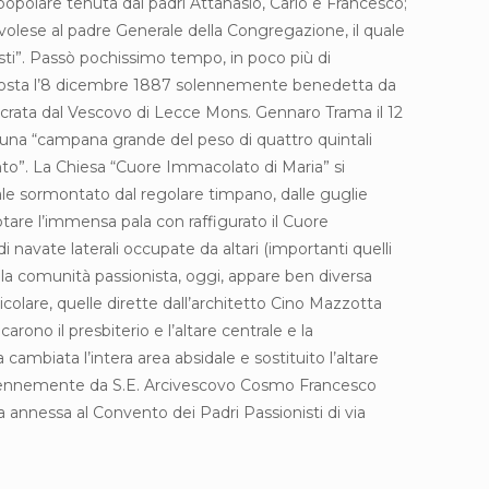
popolare tenuta dai padri Attanasio, Carlo e Francesco;
ovolese al padre Generale della Congregazione, il quale
isti”. Passò pochissimo tempo, in poco più di
i fu posta l’8 dicembre 1887 solennemente benedetta da
acrata dal Vescovo di Lecce Mons. Gennaro Trama il 12
 una “campana grande del peso di quattro quintali
nto”. La Chiesa “Cuore Immacolato di Maria” si
tale sormontato dal regolare timpano, dalle guglie
otare l’immensa pala con raffigurato il Cuore
navate laterali occupate da altari (importanti quelli
della comunità passionista, oggi, appare ben diversa
colare, quelle dirette dall’architetto Cino Mazzotta
ono il presbiterio e l’altare centrale e la
ambiata l’intera area absidale e sostituito l’altare
 solennemente da S.E. Arcivescovo Cosmo Francesco
 annessa al Convento dei Padri Passionisti di via