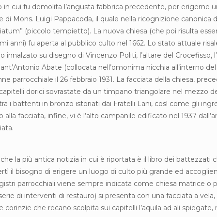
no in cui fu demolita l’angusta fabbrica precedente, per erigerne un
rale di Mons. Luigi Pappacoda, il quale nella ricognizione canonica
tum” (piccolo tempietto). La nuova chiesa (che poi risulta esse
mi anni) fu aperta al pubblico culto nel 1662. Lo stato attuale ris
oro innalzato su disegno di Vincenzo Politi, l’altare del Crocefisso
 Sant’Antonio Abate (collocata nell’omonima nicchia all’interno del 
enne parrocchiale il 26 febbraio 1931. La facciata della chiesa, pr
capitelli dorici sovrastate da un timpano triangolare nel mezzo d
 i battenti in bronzo istoriati dai Fratelli Lani, così come gli ing
tto alla facciata, infine, vi è l’alto campanile edificato nel 1937 da
iata.
 la più antica notizia in cui è riportata è il libro dei battezzati c
ertì il bisogno di erigere un luogo di culto più grande ed accogli
stri parrocchiali viene sempre indicata come chiesa matrice o p
erie di interventi di restauro) si presenta con una facciata a vela,
e corinzie che recano scolpita sui capitelli l’aquila ad ali spiega