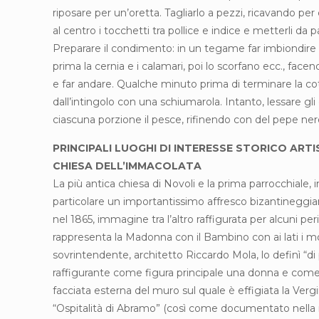
riposare per un’oretta. Tagliarlo a pezzi, ricavando pe
al centro i tocchetti tra pollice e indice e metterli da
Preparare il condimento: in un tegame far imbiondire l’a
prima la cernia e i calamari, poi lo scorfano ecc., fa
e far andare. Qualche minuto prima di terminare la cott
dall’intingolo con una schiumarola. Intanto, lessare gli 
ciascuna porzione il pesce, rifinendo con del pepe ne
PRINCIPALI LUOGHI DI INTERESSE STORICO ART
CHIESA DELL’IMMACOLATA
La più antica chiesa di Novoli e la prima parrocchiale,
particolare un importantissimo affresco bizantineggia
nel 1865, immagine tra l’altro raffigurata per alcuni p
rappresenta la Madonna con il Bambino con ai lati i mo
sovrintendente, architetto Riccardo Mola, lo definì “di
raffigurante come figura principale una donna e come 
facciata esterna del muro sul quale è effigiata la Ve
“Ospitalità di Abramo” (così come documentato nella 