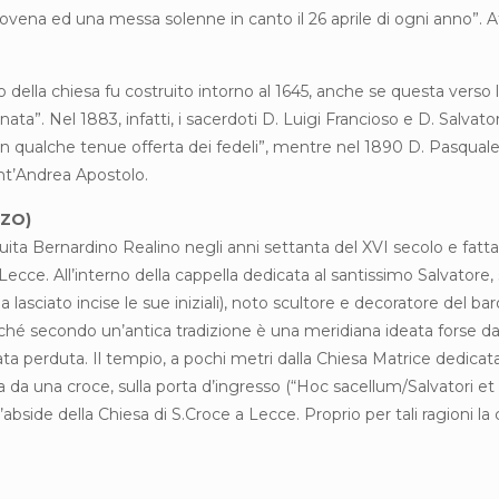
ena ed una messa solenne in canto il 26 aprile di ogni anno”. Att
io della chiesa fu costruito intorno al 1645, anche se questa verso la
ta”. Nel 1883, infatti, i sacerdoti D. Luigi Francioso e D. Salvator
con qualche tenue offerta dei fedeli”, mentre nel 1890 D. Pasquale
nt’Andrea Apostolo.
NZO)
ta Bernardino Realino negli anni settanta del XVI secolo e fatta ed
 Lecce. All’interno della cappella dedicata al santissimo Salvatore, 
asciato incise le sue iniziali), noto scultore e decoratore del bar
” poiché secondo un’antica tradizione è una meridiana ideata forse
ata perduta. Il tempio, a pochi metri dalla Chiesa Matrice dedicat
 da una croce, sulla porta d’ingresso (“Hoc sacellum/Salvatori et
’abside della Chiesa di S.Croce a Lecce. Proprio per tali ragioni 