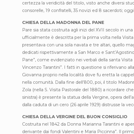
certezza la veridicità del titolo, visto anche diversi 
consorelle, 19 confratelli, 35 novizi ed 8 sacerdoti; og
CHIESA DELLA MADONNA DEL PANE
Pare sia stata costruita agli inizi del XVII secolo in
ufficialmente è descritta per la prima volta nella Visita
presentava con una sola navata e tre altari, quello ma
dedicati rispettivamente a San Marco e Sant’Agostino.
Pane”, come evidenziato nei verbali della santa Visita P
Vincenzo Tarantini”. I fatti in questione si riferivan
Giovanna proprio nella località dove fu eretta la cap
nella comunità. Dalla fine dell’800, poi, il titolo Mad
Zola (nella S. Visita Pastorale del 1880) a ricordare che
sinistra) è presente la statua della Vergine, opera dell
dalla caduta di un cero (26 aprile 1929) distrusse la v
CHIESA DELLA VERGINE DEL BUON CONSIGLIO
Costruita nel 1842 da Donna Marianna Tarantini e aperta
derivante dai fondi Valentini e Maria Piccinna”. Il primo 