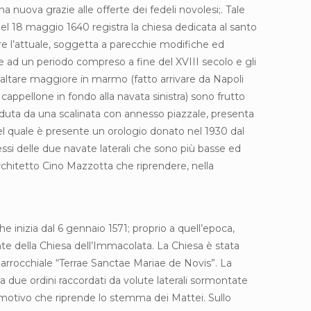
a nuova grazie alle offerte dei fedeli novolesi;. Tale
 del 18 maggio 1640 registra la chiesa dedicata al santo
re l’attuale, soggetta a parecchie modifiche ed
ale ad un periodo compreso a fine del XVIII secolo e gli
, l’altare maggiore in marmo (fatto arrivare da Napoli
cappellone in fondo alla navata sinistra) sono frutto
eceduta da una scalinata con annesso piazzale, presenta
el quale è presente un orologio donato nel 1930 dal
ressi delle due navate laterali che sono più basse ed
ll’architetto Cino Mazzotta che riprendere, nella
he inizia dal 6 gennaio 1571; proprio a quell’epoca,
ente della Chiesa dell’Immacolata. La Chiesa è stata
arrocchiale “Terrae Sanctae Mariae de Novis”. La
 a due ordini raccordati da volute laterali sormontate
te, motivo che riprende lo stemma dei Mattei. Sullo