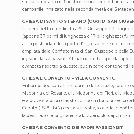
stesso si notano un finestrone mistilineo ed una statua
campanile innalzato nella seconda metà del Settecento, 
CHIESA DI SANTO STEFANO (OGGI DI SAN GIUSE
Fu benedetta e dedicata a San Giuseppe il 7 giugno 18
(appena 37 palmi di lunghezza e 17 di larghezza) fu in
altari posti ai lati della porta d’ingresso e ne costitui
ampliata dalla Confraternita di San Giuseppe e della 
ingrandirla sul davanti. Attualmente la cappella, appa
avanzata rispetto a questo, due nicchie contenenti i 
CHIESA E CONVENTO – VILLA CONVENTO
Entrambi dedicati alla madonna delle Grazie, furono edif
Madonna del Rosario, alla Madonna dei Fiori, alla Madonn
era provvista di un chiostro, un dormitorio di sedici c
Caputo (1818-1862) che, a sua volta, lo diede in enfite
la destinazione originaria, suddividendolo dapprima in v
CHIESA E CONVENTO DEI PADRI PASSIONISTI