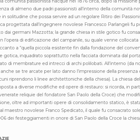
la comunità passionista nacque nel 1876 circa, dopo la missione 
enza di almeno due padri passionisti all’interno della comunità n
in solitudine che possa servire ad un regolare Ritiro dei Passion
a fabbrica progettata dall’ingegnere novolese Francesco Parlangel
o dai germani Mazzotta; la grande chiesa in stile gotico fu cons
l’opera di edificazione del campanile, su quale venne collocata
canto a “quella piccola esistente fin dalla fondazione del conve
rte gotica, inquadrato soprattutto nella facciata dominata dal por
o di membrature ed intrecci di archi polilobati. All’interno (da n
nche se tre arcate per lato danno l’impressione della presenza di 
alcuni riprendono li linee architettoniche della chiesa). La chiesa 
osta a diverse modifiche ed opere di restauro: si ricorda, in parti
enerate reliquie del fondatore San Paolo della Croce) che modificar
ione, oltre ad importanti opere di consolidamento statico, è stata c
 dal maestro novolese Franco Spedicato, il quale fu consacrato
006 dei festeggiamenti in onore di San Paolo della Croce la chiesa
AZIE