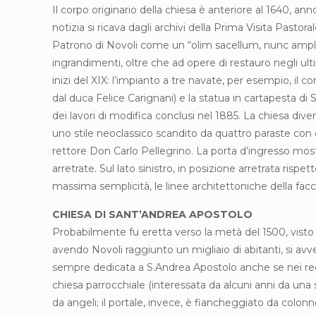
Il corpo originario della chiesa è anteriore al 1640, an
notizia si ricava dagli archivi della Prima Visita Pasto
Patrono di Novoli come un “olim sacellum, nunc amplia
ingrandimenti, oltre che ad opere di restauro negli ulti
inizi del XIX: l’impianto a tre navate, per esempio, il c
dal duca Felice Carignani) e la statua in cartapesta di
dei lavori di modifica conclusi nel 1885. La chiesa div
uno stile neoclassico scandito da quattro paraste con 
rettore Don Carlo Pellegrino. La porta d’ingresso mostra
arretrate. Sul lato sinistro, in posizione arretrata rispe
massima semplicità, le linee architettoniche della facc
CHIESA DI SANT’ANDREA APOSTOLO
Probabilmente fu eretta verso la metà del 1500, visto che
avendo Novoli raggiunto un migliaio di abitanti, si avv
sempre dedicata a S.Andrea Apostolo anche se nei regi
chiesa parrocchiale (interessata da alcuni anni da una s
da angeli; il portale, invece, è fiancheggiato da colonn