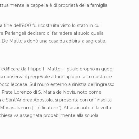
ualmente la cappella è di proprietà della famiglia.
 fine dell’800 fu ricostruita visto lo stato in cui
e Parlangeli decisero di far radere al suolo quella
 De Matteis donò una casa da adibirsi a sagrestia.
ificare da Filippo II Mattei, il quale proprio in quegli
si conserva il pregevole altare lapideo fatto costruire
occo leccese. Sul muro esterno a sinistra dell’ingresso
 da Frate Lorenzo di S. Maria de Novis, noto come
a a Sant’Andrea Apostolo, si presenta con un’ insolita
 Maria/…Tiarum […]/Dicatum”). Affascinante è la volta
la chiesa va assegnata probabilmente alla scuola