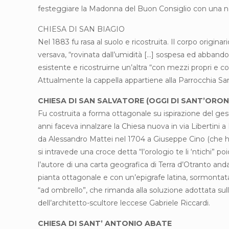
festeggiare la Madonna del Buon Consiglio con una nov
CHIESA DI SAN BIAGIO
Nel 1883 fu rasa al suolo e ricostruita. Il corpo originar
versava, “rovinata dall’umidità […] sospesa ed abbandona
esistente e ricostruirne un’altra “con mezzi propri e 
Attualmente la cappella appartiene alla Parrocchia Sa
CHIESA DI SAN SALVATORE (OGGI DI SANT’ORO
Fu costruita a forma ottagonale su ispirazione del gesui
anni faceva innalzare la Chiesa nuova in via Libertini a
da Alessandro Mattei nel 1704 a Giuseppe Cino (che ha l
si intravede una croce detta “l’orologio te li ‘ntichi
l’autore di una carta geografica di Terra d’Otranto and
pianta ottagonale e con un’epigrafe latina, sormontata
“ad ombrello”, che rimanda alla soluzione adottata sull
dell’architetto-scultore leccese Gabriele Riccardi.
CHIESA DI SANT’ ANTONIO ABATE