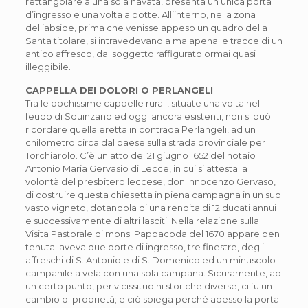
rettangolare a una sola navata, presenta un’unica porta
d’ingresso e una volta a botte. All’interno, nella zona
dell’abside, prima che venisse appeso un quadro della
Santa titolare, si intravedevano a malapena le tracce di un
antico affresco, dal soggetto raffigurato ormai quasi
illeggibile.
CAPPELLA DEI DOLORI O PERLANGELI
Tra le pochissime cappelle rurali, situate una volta nel
feudo di Squinzano ed oggi ancora esistenti, non si può
ricordare quella eretta in contrada Perlangeli, ad un
chilometro circa dal paese sulla strada provinciale per
Torchiarolo. C’è un atto del 21 giugno 1652 del notaio
Antonio Maria Gervasio di Lecce, in cui si attesta la
volontà del presbitero leccese, don Innocenzo Gervaso,
di costruire questa chiesetta in piena campagna in un suo
vasto vigneto, dotandola di una rendita di 12 ducati annui
e successivamente di altri lasciti. Nella relazione sulla
Visita Pastorale di mons. Pappacoda del 1670 appare ben
tenuta: aveva due porte di ingresso, tre finestre, degli
affreschi di S. Antonio e di S. Domenico ed un minuscolo
campanile a vela con una sola campana. Sicuramente, ad
un certo punto, per vicissitudini storiche diverse, ci fu un
cambio di proprietà; e ciò spiega perché adesso la porta