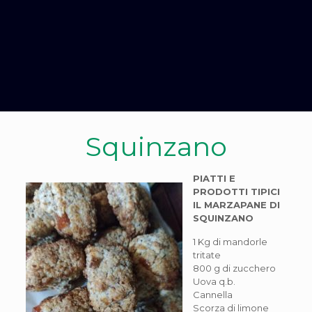
Squinzano
PIATTI E
PRODOTTI TIPICI
IL MARZAPANE DI
SQUINZANO
1 Kg di mandorle
tritate
800 g di zucchero
Uova q.b.
Cannella
Scorza di limone