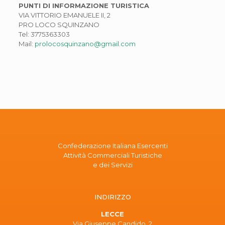
PUNTI DI INFORMAZIONE TURISTICA
VIA VITTORIO EMANUELE II, 2
PRO LOCO SQUINZANO
Tel:
3775363303
Mail:
prolocosquinzano@gmail.com
Confederazione Italiana Esercenti
Attività Commerciali Turistiche
e dei Servizi
INDIRIZZO
LECCE
Via Giuseppe Candido, 2