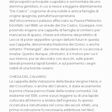
del prospetto principale cuspidato e sormontata da uno
stemma gentilizio, in cui si riesce a leggere distintamente
“De Castro”, cognome di una nobile e antica famiglia di
origine spagnola, penultima proprietaria
dell’ottocentesco palazzo affacciato su Piazza Plebiscito.
Ed infatti, nel 1869, un erede dei De Castro, Giuseppe, non
potendo erigere una cappella di famiglia al cimitero per
mancanza di spazio, chiese ed ottenne dal prefetto di
Lecce di poter seppellire i propri defunti futuri in questa
sua Cappella, denominata Madonna dei Dolori, o anche
soltanto “Perlangeli”, dal nome del podere in cui ancora si
innalza. Questo dunque, oltretutto, è il motivo per cui il
suo interno, pur se decorato con stucchi, sulle pareti
laterali presenta lapidi funebri, e sul pavimento i segni
visibili di una botola-ossario.
CHIESA DEL CALVARIO
La cappella della Visitazione della Beata Vergine Maria, o
del Crocefisso, o anche del Calvario, è stata sicuramente
la prima chiesa parrocchiale della nostra comunità. Già
esistente nel 1559, come si può leggere su di una lapide
collocata all’interno a sinistra dell’ingresso, fu spesso
ricostruita e ristrutturata nel corso dei secoli. Infatti, una
prima ricostruzione fu necessaria addirittura nel 1640,