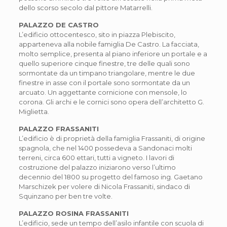
dello scorso secolo dal pittore Matarrelli.
PALAZZO DE CASTRO
L’edificio ottocentesco, sito in piazza Plebiscito,
apparteneva alla nobile famiglia De Castro. La facciata,
molto semplice, presenta al piano inferiore un portale e a
quello superiore cinque finestre, tre delle quali sono
sormontate da un timpano triangolare, mentre le due
finestre in asse con il portale sono sormontate da un
arcuato. Un aggettante cornicione con mensole, lo
corona. Gli archi e le cornici sono opera dell’architetto G.
Miglietta.
PALAZZO FRASSANITI
L’edificio è di proprietà della famiglia Frassaniti, di origine
spagnola, che nel 1400 possedeva a Sandonaci molti
terreni, circa 600 ettari, tutti a vigneto. I lavori di
costruzione del palazzo iniziarono verso l’ultimo
decennio del 1800 su progetto del famoso ing. Gaetano
Marschizek per volere di Nicola Frassaniti, sindaco di
Squinzano per ben tre volte.
PALAZZO ROSINA FRASSANITI
L’edificio, sede un tempo dell’asilo infantile con scuola di