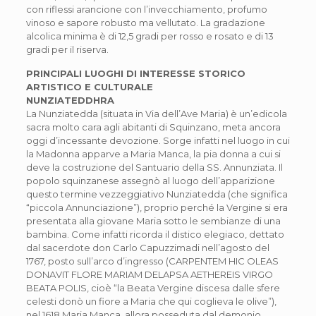
con riflessi arancione con l’invecchiamento, profumo
vinoso e sapore robusto ma vellutato. La gradazione
alcolica minima è di 12,5 gradi per rosso e rosato e di 13
gradi per il riserva.
PRINCIPALI LUOGHI DI INTERESSE STORICO
ARTISTICO E CULTURALE
NUNZIATEDDHRA
La Nunziatedda (situata in Via dell’Ave Maria) è un’edicola
sacra molto cara agli abitanti di Squinzano, meta ancora
oggi d’incessante devozione. Sorge infatti nel luogo in cui
la Madonna apparve a Maria Manca, la pia donna a cui si
deve la costruzione del Santuario della SS. Annunziata. Il
popolo squinzanese assegnò al luogo dell’apparizione
questo termine vezzeggiativo Nunziatedda (che significa
“piccola Annunciazione”), proprio perché la Vergine si era
presentata alla giovane Maria sotto le sembianze di una
bambina. Come infatti ricorda il distico elegiaco, dettato
dal sacerdote don Carlo Capuzzimadi nell’agosto del
1767, posto sull’arco d’ingresso (CARPENTEM HIC OLEAS
DONAVIT FLORE MARIAM DELAPSA AETHEREIS VIRGO
BEATA POLIS, cioè “la Beata Vergine discesa dalle sfere
celesti donò un fiore a Maria che qui coglieva le olive”),
nel 1618 Maria Manca, allora posseduta dal demonio,