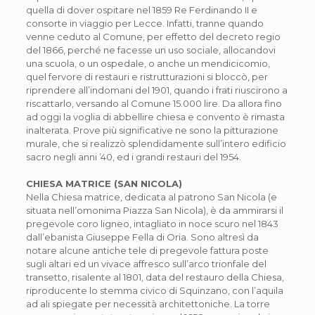
quella di dover ospitare nel 1859 Re Ferdinando II e
consorte in viaggio per Lecce. Infatti, tranne quando
venne ceduto al Comune, per effetto del decreto regio
del 1866, perché ne facesse un uso sociale, allocandovi
una scuola, o un ospedale, o anche un mendicicomio,
quel fervore di restauri e ristrutturazioni si bloccò, per
riprendere all’indomani del 1901, quando i frati riuscirono a
riscattarlo, versando al Comune 15.000 lire. Da allora fino
ad oggi la voglia di abbellire chiesa e convento è rimasta
inalterata. Prove più significative ne sono la pitturazione
murale, che si realizzò splendidamente sull’intero edificio
sacro negli anni ’40, ed i grandi restauri del 1954.
CHIESA MATRICE (SAN NICOLA)
Nella Chiesa matrice, dedicata al patrono San Nicola (e
situata nell’omonima Piazza San Nicola), è da ammirarsi il
pregevole coro ligneo, intagliato in noce scuro nel 1843
dall’ebanista Giuseppe Fella di Oria. Sono altresì da
notare alcune antiche tele di pregevole fattura poste
sugli altari ed un vivace affresco sull’arco trionfale del
transetto, risalente al 1801, data del restauro della Chiesa,
riproducente lo stemma civico di Squinzano, con l’aquila
ad ali spiegate per necessità architettoniche. La torre