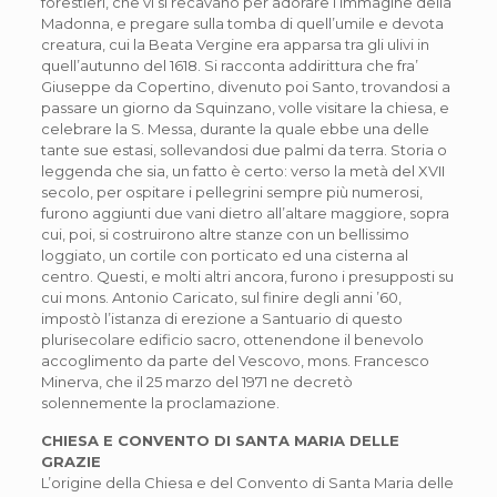
forestieri, che vi si recavano per adorare l’immagine della
Madonna, e pregare sulla tomba di quell’umile e devota
creatura, cui la Beata Vergine era apparsa tra gli ulivi in
quell’autunno del 1618. Si racconta addirittura che fra’
Giuseppe da Copertino, divenuto poi Santo, trovandosi a
passare un giorno da Squinzano, volle visitare la chiesa, e
celebrare la S. Messa, durante la quale ebbe una delle
tante sue estasi, sollevandosi due palmi da terra. Storia o
leggenda che sia, un fatto è certo: verso la metà del XVII
secolo, per ospitare i pellegrini sempre più numerosi,
furono aggiunti due vani dietro all’altare maggiore, sopra
cui, poi, si costruirono altre stanze con un bellissimo
loggiato, un cortile con porticato ed una cisterna al
centro. Questi, e molti altri ancora, furono i presupposti su
cui mons. Antonio Caricato, sul finire degli anni ’60,
impostò l’istanza di erezione a Santuario di questo
plurisecolare edificio sacro, ottenendone il benevolo
accoglimento da parte del Vescovo, mons. Francesco
Minerva, che il 25 marzo del 1971 ne decretò
solennemente la proclamazione.
CHIESA E CONVENTO DI SANTA MARIA DELLE
GRAZIE
L’origine della Chiesa e del Convento di Santa Maria delle