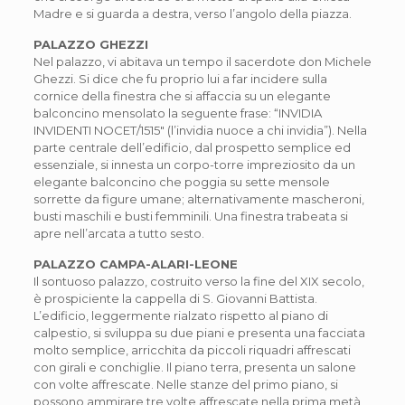
Madre e si guarda a destra, verso l’angolo della piazza.
PALAZZO GHEZZI
Nel palazzo, vi abitava un tempo il sacerdote don Michele
Ghezzi. Si dice che fu proprio lui a far incidere sulla
cornice della finestra che si affaccia su un elegante
balconcino mensolato la seguente frase: “INVIDIA
INVIDENTI NOCET/1515″ (l’invidia nuoce a chi invidia”). Nella
parte centrale dell’edificio, dal prospetto semplice ed
essenziale, si innesta un corpo-torre impreziosito da un
elegante balconcino che poggia su sette mensole
sorrette da figure umane; alternativamente mascheroni,
busti maschili e busti femminili. Una finestra trabeata si
apre nell’arcata a tutto sesto.
PALAZZO CAMPA-ALARI-LEONE
Il sontuoso palazzo, costruito verso la fine del XIX secolo,
è prospiciente la cappella di S. Giovanni Battista.
L’edificio, leggermente rialzato rispetto al piano di
calpestio, si sviluppa su due piani e presenta una facciata
molto semplice, arricchita da piccoli riquadri affrescati
con girali e conchiglie. Il piano terra, presenta un salone
con volte affrescate. Nelle stanze del primo piano, si
possono ammirare tre volte affrescate nella prima metà