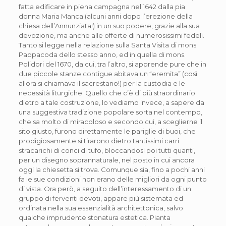
fatta edificare in piena campagna nel 1642 dalla pia
donna Maria Manca (alcuni anni dopo l’erezione della
chiesa dell’Annunziata!) in un suo podere, grazie alla sua
devozione, ma anche alle offerte di numerosissimi fedeli.
Tanto si legge nella relazione sulla Santa Visita di mons.
Pappacoda dello stesso anno, ed in quella di mons.
Polidori del 1670, da cui, tra l’altro, si apprende pure che in
due piccole stanze contigue abitava un “eremita” (così
allora si chiamava il sacrestano!) per la custodia e le
necessità liturgiche. Quello che c’è di più straordinario
dietro a tale costruzione, lo vediamo invece, a sapere da
una suggestiva tradizione popolare sorta nel contempo,
che sa molto di miracoloso e secondo cui, a sceglierne il
sito giusto, furono direttamente le pariglie di buoi, che
prodigiosamente si tirarono dietro tantissimi carri
stracarichi di conci di tufo, bloccandosi poi tutti quanti,
per un disegno soprannaturale, nel posto in cui ancora
oggi la chiesetta si trova. Comunque sia, fino a pochi anni
fa le sue condizioni non erano delle migliori da ogni punto
di vista. Ora però, a seguito dell’interessamento di un
gruppo di ferventi devoti, appare più sistemata ed
ordinata nella sua essenzialità architettonica, salvo
qualche imprudente stonatura estetica. Pianta