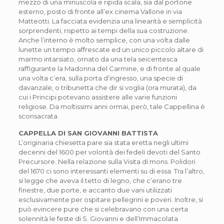
mezzo di una minuscola e ripida scala, sia dal portone
esterno, posto di fronte all’ex cinema Vallone in via
Matteotti. La facciata evidenzia una linearità e semplicità
sorprendenti, rispetto ai tempi della sua costruzione.
Anche l’interno è molto semplice, con una volta dalle
lunette un tempo affrescate ed un unico piccolo altare di
marmo intarsiato, ornato da una tela seicentesca
raffigurante la Madonna del Carmine, e di fronte al quale
una volta c’era, sulla porta d’ingresso, una specie di
davanzale, o tribunetta che dir si voglia (ora murata), da
cui i Principi potevano assistere alle varie funzioni
religiose. Da moltissimi anni ormai, però, tale Cappellina è
sconsacrata.
CAPPELLA DI SAN GIOVANNI BATTISTA
L’originaria chiesetta pare sia stata eretta negli ultimi
decenni del 1600 per volontà dei fedeli devoti del Santo
Precursore. Nella relazione sulla Visita di mons. Polidori
del 1670 ci sono interessanti elementi su di essa. Tra l’altro,
si legge che aveva il tetto di legno, che c’erano tre
finestre, due porte, e accanto due vani utilizzati
esclusivamente per ospitare pellegrini e poveri. Inoltre, si
può evincere pure che si celebravano con una certa
solennità le feste di S. Giovanni e dell’Immacolata