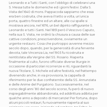
Leonardo e a Tutti i Santi, con l’obbligo di celebrarvi una
S. Messa tutte le domeniche ed i giorni festivi. Dalla S.
Visita del 1640 di mons. Pappacoda sappiamo che essa
era ben costruita, che aveva il tetto a volta, un’unica
porta, quattro finestre ed un altare, alle cui spalle si
mostrava ancora, nel 1676, un bel dipinto raffigurante S.
Leonardo e tutti i Santi. Nel 1851 però il Vescovo Caputo,
nella sua S. Visita, ne ordinò la chiusura a causa delle sue
cattive condizioni, prescrivendone, ovviamente un
urgente restauro. Cosa che purtroppo avvenne mezzo
secolo dopo, quando, per la generosità di una fervente
devota, tale Vincenza Lia, nel 1903 fu ricostruita e
reintitolata alla Vergine del SS. Rosario. Riaperta
finalmente al culto, furono officiate diverse liturgie in
occasione di particolari ricorrenze e riti, riguardanti la
nuova Titolare, S. Michele ed altre festività, nel frattempo
divenendo anche, in via provvisoria, la cappella di
riferimento per le due confraternite della SS. Annunziata
e delle Anime del Purgatorio. Successivamente, nel
corso degli anni ’80 del secolo scorso, fu però di nuovo
inspiegabilmente abbandonata, ed addirittura adibita per
qualche anno a deposito di mercanzie! Per fortuna, dopo
alcuni piccoli restauri, fu nuovamente riaperta al suo