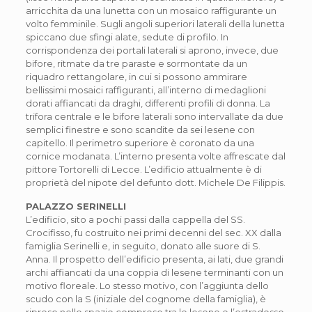
arricchita da una lunetta con un mosaico raffigurante un
volto femminile. Sugli angoli superiori laterali della lunetta
spiccano due sfingi alate, sedute di profilo. In
corrispondenza dei portali laterali si aprono, invece, due
bifore, ritmate da tre paraste e sormontate da un
riquadro rettangolare, in cui si possono ammirare
bellissimi mosaici raffiguranti, all’interno di medaglioni
dorati affiancati da draghi, differenti profili di donna. La
trifora centrale e le bifore laterali sono intervallate da due
semplici finestre e sono scandite da sei lesene con
capitello. Il perimetro superiore è coronato da una
cornice modanata. L’interno presenta volte affrescate dal
pittore Tortorelli di Lecce. L’edificio attualmente è di
proprietà del nipote del defunto dott. Michele De Filippis.
PALAZZO SERINELLI
L’edificio, sito a pochi passi dalla cappella del SS.
Crocifisso, fu costruito nei primi decenni del sec. XX dalla
famiglia Serinelli e, in seguito, donato alle suore di S.
Anna. Il prospetto dell’edificio presenta, ai lati, due grandi
archi affiancati da una coppia di lesene terminanti con un
motivo floreale. Lo stesso motivo, con l’aggiunta dello
scudo con la S (iniziale del cognome della famiglia), è