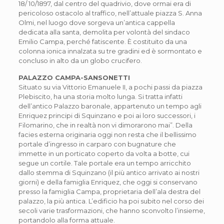
18/ 10/1897, dal centro del quadrivio, dove ormai era di
pericoloso ostacolo al traffico, nell’attuale piazza S. Anna
Olmi, nel luogo dove sorgeva un’antica cappella
dedicata alla santa, demolita per volontà del sindaco
Emilio Campa, perché fatiscente. È costituito da una
colonna ionica innalzata su tre gradini ed è sormontato e
concluso in alto da un globo crucifero.
PALAZZO CAMPA-SANSONETTI
Situato su via Vittorio Emanuele II, a pochi passi da piazza
Plebiscito, ha una storia molto lunga. Si tratta infatti
dell’antico Palazzo baronale, appartenuto un tempo agli
Enriquez principi di Squinzano e poi ai loro successori, i
Filomarino, che in realtà non vi dimorarono mai”. Della
facies esterna originaria oggi non resta che il bellissimo
portale d’ingresso in carparo con bugnature che
immette in un porticato coperto da volta a botte, cui
segue un cortile. Tale portale era un tempo arricchito
dallo stemma di Squinzano (il più antico arrivato ai nostri
giorni) e della famiglia Enriquez, che oggi si conservano
presso la famiglia Campa, proprietaria dell’ala destra del
palazzo, la più antica. L’edificio ha poi subito nel corso dei
secoli varie trasformazioni, che hanno sconvolto l’insieme,
portandolo alla forma attuale.