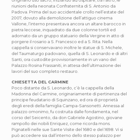
originario uso sacro, iniziando ad ospitare, tra l’altro, le
riunioni della neonata Confraternita di S. Antonio da
Padova. Prima del suo accidentale crollo nell’estate del
2007, dovuto alla demolizione dell’attiguo cinema
Vallone, l’interno presentava ancora un altare barocco in
pietra leccese, inquadrato da due colonne tortili ed
adornato da un gruppo statuario della Vergine in atto di
porgere il rosario a S. Francesco ed a S. Rita. Nella
cappella si conservavano inoltre le statue di S. Michele,
del Taumaturgo padovano, quella di S. Leonardo e di altri
Santi, ora custodite provvisoriamente in un vano del
Palazzo Rosina Frassaniti, in attesa dell’ultimazione dei
lavori del suo completo restauro.
CHIESETTA DEL CARMINE
Poco distante da S. Leonardo, c’è la cappella della
Madonna del Carmine, originariamente di pertinenza del
principe feudatario di Squinzano, ed ora di proprietà
degli eredi della famiglia Campa-Sansonetti. Annessa al
palazzo omonimo, fu costruita dalle fondamenta, nel
corso del Seicento, da don Gabriele Agostino, giovane
rampollo dei nobili Enriquez, come ricorda mons.
Pignatelli nelle sue Sante Visite del 1680 e del 1698. Vi si
può accedere sia dall’interno dello stesso palazzo per