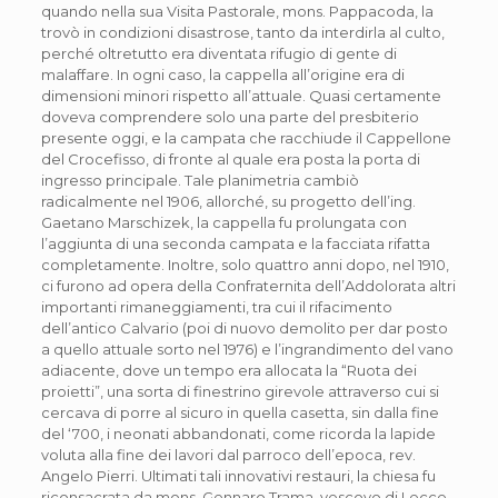
quando nella sua Visita Pastorale, mons. Pappacoda, la
trovò in condizioni disastrose, tanto da interdirla al culto,
perché oltretutto era diventata rifugio di gente di
malaffare. In ogni caso, la cappella all’origine era di
dimensioni minori rispetto all’attuale. Quasi certamente
doveva comprendere solo una parte del presbiterio
presente oggi, e la campata che racchiude il Cappellone
del Crocefisso, di fronte al quale era posta la porta di
ingresso principale. Tale planimetria cambiò
radicalmente nel 1906, allorché, su progetto dell’ing.
Gaetano Marschizek, la cappella fu prolungata con
l’aggiunta di una seconda campata e la facciata rifatta
completamente. Inoltre, solo quattro anni dopo, nel 1910,
ci furono ad opera della Confraternita dell’Addolorata altri
importanti rimaneggiamenti, tra cui il rifacimento
dell’antico Calvario (poi di nuovo demolito per dar posto
a quello attuale sorto nel 1976) e l’ingrandimento del vano
adiacente, dove un tempo era allocata la “Ruota dei
proietti”, una sorta di finestrino girevole attraverso cui si
cercava di porre al sicuro in quella casetta, sin dalla fine
del ‘700, i neonati abbandonati, come ricorda la lapide
voluta alla fine dei lavori dal parroco dell’epoca, rev.
Angelo Pierri. Ultimati tali innovativi restauri, la chiesa fu
riconsacrata da mons. Gennaro Trama, vescovo di Lecce.