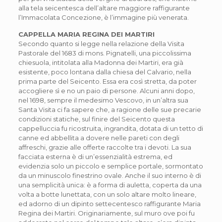
alla tela seicentesca dell’altare maggiore raffigurante
l’Immacolata Concezione, è l’immagine più venerata.
CAPPELLA MARIA REGINA DEI MARTIRI
Secondo quanto si legge nella relazione della Visita
Pastorale del 1683 di mons. Pignatelli, una piccolissima
chiesuola, intitolata alla Madonna dei Martiri, era già
esistente, poco lontana dalla chiesa del Calvario, nella
prima parte del Seicento. Essa era così stretta, da poter
accogliere sì e no un paio di persone. Alcuni anni dopo,
nel 1698, sempre il medesimo Vescovo, in un’altra sua
Santa Visita ci fa sapere che, a ragione delle sue precarie
condizioni statiche, sul finire del Seicento questa
cappelluccia fu ricostruita, ingrandita, dotata di un tetto di
canne ed abbellita a dovere nelle pareti con degli
affreschi, grazie alle offerte raccolte tra i devoti. La sua
facciata esterna è di un’essenzialità estrema, ed
evidenzia solo un piccolo e semplice portale, sormontato
da un minuscolo finestrino ovale. Anche il suo interno è di
una semplicità unica: è a forma di auletta, coperta da una
volta a botte lunettata, con un solo altare molto lineare,
ed adorno di un dipinto settecentesco raffigurante Maria
Regina dei Martiri. Originariamente, sul muro ove poi fu