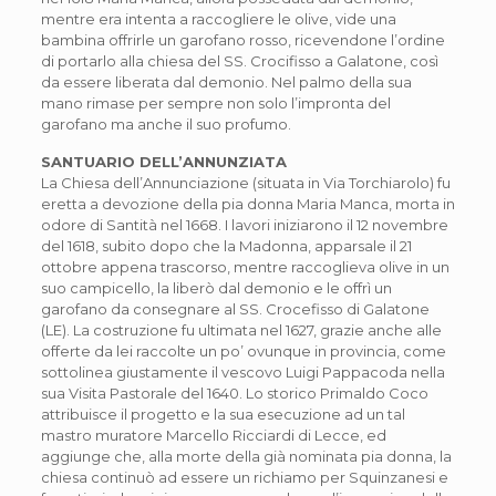
mentre era intenta a raccogliere le olive, vide una
bambina offrirle un garofano rosso, ricevendone l’ordine
di portarlo alla chiesa del SS. Crocifisso a Galatone, così
da essere liberata dal demonio. Nel palmo della sua
mano rimase per sempre non solo l’impronta del
garofano ma anche il suo profumo.
SANTUARIO DELL’ANNUNZIATA
La Chiesa dell’Annunciazione (situata in Via Torchiarolo) fu
eretta a devozione della pia donna Maria Manca, morta in
odore di Santità nel 1668. I lavori iniziarono il 12 novembre
del 1618, subito dopo che la Madonna, apparsale il 21
ottobre appena trascorso, mentre raccoglieva olive in un
suo campicello, la liberò dal demonio e le offrì un
garofano da consegnare al SS. Crocefisso di Galatone
(LE). La costruzione fu ultimata nel 1627, grazie anche alle
offerte da lei raccolte un po’ ovunque in provincia, come
sottolinea giustamente il vescovo Luigi Pappacoda nella
sua Visita Pastorale del 1640. Lo storico Primaldo Coco
attribuisce il progetto e la sua esecuzione ad un tal
mastro muratore Marcello Ricciardi di Lecce, ed
aggiunge che, alla morte della già nominata pia donna, la
chiesa continuò ad essere un richiamo per Squinzanesi e