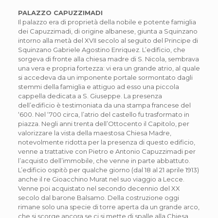
PALAZZO CAPUZZIMADI
Il palazzo era di proprietà della nobile e potente famiglia
dei Capuzzimadi, di origine albanese, giunta a Squinzano
intorno alla metà del XVII secolo al seguito del Principe di
Squinzano Gabriele Agostino Enriquez. L’edificio, che
sorgeva di fronte alla chiesa madre di S. Nicola, sembrava
una vera e propria fortezza: vi era un grande atrio, al quale
si accedeva da un imponente portale sormontato dagli
stemmi della famiglia e attiguo ad esso una piccola
cappella dedicata a S. Giuseppe. La presenza
dell’edificio è testimoniata da una stampa francese del
‘600. Nel ‘700 circa, l’atrio del castello fu trasformato in
piazza. Negli anni trenta dell’Ottocento il Capitolo, per
valorizzare la vista della maestosa Chiesa Madre,
notevolmente ridotta per la presenza di questo edificio,
venne a trattative con Pietro e Antonio Capuzzimadi per
l’acquisto dell’immobile, che venne in parte abbattuto.
L’edificio ospitò per qualche giorno (dal 18 al 21 aprile 1913)
anche il re Gioacchino Murat nel suo viaggio a Lecce.
Venne poi acquistato nel secondo decennio del XX
secolo dal barone Balsamo. Della costruzione oggi
rimane solo una specie di torre aperta da un grande arco,
che si scorge ancora se ci si mette di spalle alla Chiesa