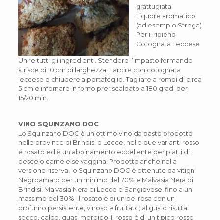
grattugiata
Liquore aromatico
(ad esempio Strega)
Per il ripieno
Cotognata Leccese
Unire tutti gli ingredienti. Stendere l’impasto formando
strisce di 10 cm di larghezza. Farcire con cotognata
leccese e chiudere a portafoglio. Tagliare a rombi di circa
5 cm e infornare in forno preriscaldato a 180 gradi per
15/20 min.
VINO SQUINZANO DOC
Lo Squinzano DOC è un ottimo vino da pasto prodotto
nelle province di Brindisi e Lecce, nelle due varianti rosso
e rosato ed è un abbinamento eccellente per piatti di
pesce o carne e selvaggina. Prodotto anche nella
versione riserva, lo Squinzano DOC è ottenuto da vitigni
Negroamaro per un minimo del 70% e Malvasia Nera di
Brindisi, Malvasia Nera di Lecce e Sangiovese, fino a un
massimo del 30%. Il rosato è di un bel rosa con un
profumo persistente, vinoso e fruttato; al gusto risulta
secco, caldo, quasi morbido. Il rosso è di un tipico rosso