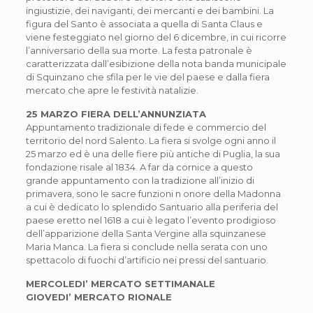
ingiustizie, dei naviganti, dei mercanti e dei bambini. La
figura del Santo è associata a quella di Santa Claus e
viene festeggiato nel giorno del 6 dicembre, in cui ricorre
l’anniversario della sua morte. La festa patronale è
caratterizzata dall’esibizione della nota banda municipale
di Squinzano che sfila per le vie del paese e dalla fiera
mercato che apre le festività natalizie.
25 MARZO FIERA DELL’ANNUNZIATA
Appuntamento tradizionale di fede e commercio del
territorio del nord Salento. La fiera si svolge ogni anno il
25 marzo ed è una delle fiere più antiche di Puglia, la sua
fondazione risale al 1834. A far da cornice a questo
grande appuntamento con la tradizione all’inizio di
primavera, sono le sacre funzioni n onore della Madonna
a cui è dedicato lo splendido Santuario alla periferia del
paese eretto nel 1618 a cui è legato l’evento prodigioso
dell’apparizione della Santa Vergine alla squinzanese
Maria Manca. La fiera si conclude nella serata con uno
spettacolo di fuochi d’artificio nei pressi del santuario.
MERCOLEDI’ MERCATO SETTIMANALE
GIOVEDI’ MERCATO RIONALE