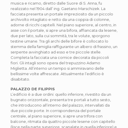
musica e ricamo, diretto dalle Suore di S. Anna, fu
realizzato nel 1904 dall’ ing. Gaetano Marschizek. La
facciata presenta un portale impreziosito da un piccolo
archivolto intagliato e retto da una coppia di colonne,
adorne di ricchi capitelli. Nel piano superiore, al centro, in
asse con il portale, si apre una bifora, affiancata da lesene,
due per lato, sulla cui sommità, tra le volute, sporgono
testine umane. Tra gli archi delle bifore è collocato lo
stemma della famiglia raffigurante un albero di frassino, un
serpente avvinghiato ad esso e tre piccole stelle.
Completa la facciata una cornice decorata da piccoli
fiori. Gli intagli sono opera del trepuzzino Adamo
Miglietta. All’interno un tempo si ammiravano delle
bellissime volte affrescate. Attualmente l’edificio è
disabitato.
PALAZZO DE FILIPPIS
L’edificio è a due ordini: quello inferiore, rivestito da un
bugnato orizzontale, presenta tre portali a tutto sesto,
che introducono all’interno del palazzo, intervallati da
due piccole porte. In corrispondenza del portale
centrale, al piano superiore, si apre una trifora con
balcone, ritmata da quattro piccole lesene con capitello
(lisce nella parte superiore, scanalate in quella inferiore) e