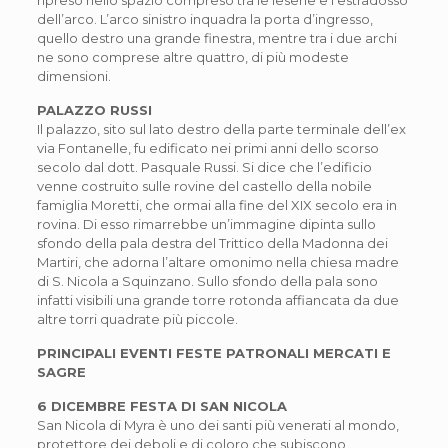
ripreso nello spazio compreso tra le lesene e l’estradosso
dell’arco. L’arco sinistro inquadra la porta d’ingresso,
quello destro una grande finestra, mentre tra i due archi
ne sono comprese altre quattro, di più modeste
dimensioni.
PALAZZO RUSSI
Il palazzo, sito sul lato destro della parte terminale dell’ex
via Fontanelle, fu edificato nei primi anni dello scorso
secolo dal dott. Pasquale Russi. Si dice che l’edificio
venne costruito sulle rovine del castello della nobile
famiglia Moretti, che ormai alla fine del XIX secolo era in
rovina. Di esso rimarrebbe un’immagine dipinta sullo
sfondo della pala destra del Trittico della Madonna dei
Martiri, che adorna l’altare omonimo nella chiesa madre
di S. Nicola a Squinzano. Sullo sfondo della pala sono
infatti visibili una grande torre rotonda affiancata da due
altre torri quadrate più piccole.
PRINCIPALI EVENTI FESTE PATRONALI MERCATI E
SAGRE
6 DICEMBRE FESTA DI SAN NICOLA
San Nicola di Myra è uno dei santi più venerati al mondo,
protettore dei deboli e di coloro che subiscono