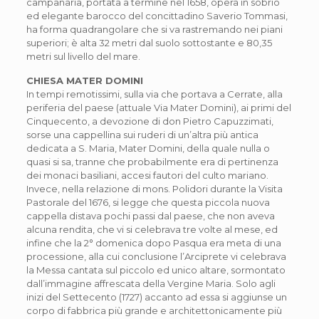
campanaria, portata a termine nel 1658, opera in sobrio
ed elegante barocco del concittadino Saverio Tommasi,
ha forma quadrangolare che si va rastremando nei piani
superiori; è alta 32 metri dal suolo sottostante e 80,35
metri sul livello del mare.
CHIESA MATER DOMINI
In tempi remotissimi, sulla via che portava a Cerrate, alla
periferia del paese (attuale Via Mater Domini), ai primi del
Cinquecento, a devozione di don Pietro Capuzzimati,
sorse una cappellina sui ruderi di un’altra più antica
dedicata a S. Maria, Mater Domini, della quale nulla o
quasi si sa, tranne che probabilmente era di pertinenza
dei monaci basiliani, accesi fautori del culto mariano.
Invece, nella relazione di mons. Polidori durante la Visita
Pastorale del 1676, si legge che questa piccola nuova
cappella distava pochi passi dal paese, che non aveva
alcuna rendita, che vi si celebrava tre volte al mese, ed
infine che la 2° domenica dopo Pasqua era meta di una
processione, alla cui conclusione l’Arciprete vi celebrava
la Messa cantata sul piccolo ed unico altare, sormontato
dall’immagine affrescata della Vergine Maria. Solo agli
inizi del Settecento (1727) accanto ad essa si aggiunse un
corpo di fabbrica più grande e architettonicamente più