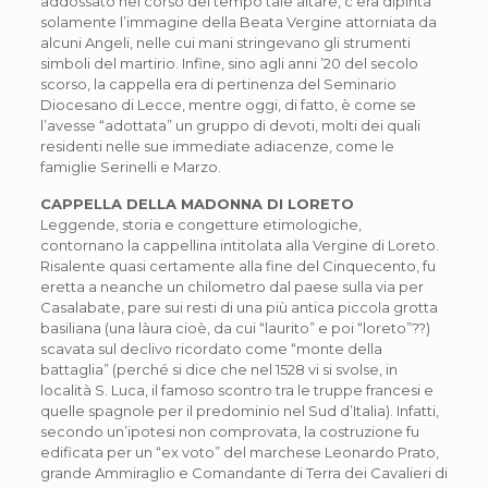
addossato nel corso del tempo tale altare, c’era dipinta
solamente l’immagine della Beata Vergine attorniata da
alcuni Angeli, nelle cui mani stringevano gli strumenti
simboli del martirio. Infine, sino agli anni ’20 del secolo
scorso, la cappella era di pertinenza del Seminario
Diocesano di Lecce, mentre oggi, di fatto, è come se
l’avesse “adottata” un gruppo di devoti, molti dei quali
residenti nelle sue immediate adiacenze, come le
famiglie Serinelli e Marzo.
CAPPELLA DELLA MADONNA DI LORETO
Leggende, storia e congetture etimologiche,
contornano la cappellina intitolata alla Vergine di Loreto.
Risalente quasi certamente alla fine del Cinquecento, fu
eretta a neanche un chilometro dal paese sulla via per
Casalabate, pare sui resti di una più antica piccola grotta
basiliana (una làura cioè, da cui “laurito” e poi “loreto”??)
scavata sul declivo ricordato come “monte della
battaglia” (perché si dice che nel 1528 vi si svolse, in
località S. Luca, il famoso scontro tra le truppe francesi e
quelle spagnole per il predominio nel Sud d’Italia). Infatti,
secondo un’ipotesi non comprovata, la costruzione fu
edificata per un “ex voto” del marchese Leonardo Prato,
grande Ammiraglio e Comandante di Terra dei Cavalieri di