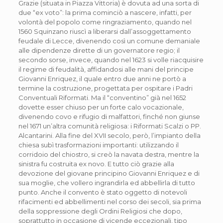
Grazie (situata in Piazza Vittoria) è dovuta ad una sorta di
due “ex voto”: la prima cominciò a nascere, infatti, per
volontà del popolo come ringraziamento, quando nel
1560 Squinzano riuscì a liberarsi dall’assoggettamento
feudale di Lecce, divenendo così un comune demaniale
alle dipendenze dirette di un governatore regio; il
secondo sorse, invece, quando nel 1623 si volle riacquisire
il regime di feudalità, affidandosi alle mani del principe
Giovanni Enriquez, il quale entro due anni ne portò a
termine la costruzione, progettata per ospitare i Padri
Conventuali Riformati. Ma il “conventino” già nel 1652
dovette esser chiuso per un forte calo vocazionale,
divenendo covo e rifugio di malfattori, finché non giunse
nel 1671 un’altra comunità religiosa: i Riformati Scalzi o PP.
Alcantarini. Alla fine del XVII secolo, però, l’impianto della
chiesa subì trasformazioni importanti: utilizzando il
corridoio del chiostro, si creò la navata destra, mentre la
sinistra fu costruita ex novo. E tutto ciò grazie alla
devozione del giovane principino Giovanni Enriquez e di
sua moglie, che vollero ingrandirla ed abbellirla di tutto
punto. Anche il convento è stato oggetto di notevoli
rifacimenti ed abbellimenti nel corso dei secoli, sia prima
della soppressione degli Ordini Religiosi che dopo,
soprattutto in occasione di vicende eccezionali, tipo