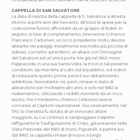
CAPPELLA DI SAN SALVATORE
La data di nascita della cappella di S. Salvatore si attesta
intorno ai primi anni del Seicento. All’inizio le spese per la
costruzione furono affrontate da un gruppo di fedeli. In
seguito, in fase di completamento, intervenne il chierico
Francesco Carboneri, un ricco possidente molto devoto
abitante nei paraggi. Inizialmente era molto più piccola di
adesso, con tetto ad embrici, un altare con l’immagine
del Salvatore ed un’unica porta. Ma già nel 1640 mons.
Pappacoda, in una sua Santa Visita, la trovò in tali pessime
condizioni, da interdirla al culto ed al pubblico, ed ordinò
di restaurarla quanto prima, pena il suo abbattimento
addirittura. Nonostante ciò, però, rimase in stato di
abbandono per moltissimi altri anni, e solo nel 1682 la
risistemarono, utilizzando i redditi rivenienti da un ricco
lascito che il medesimo chierico Carboneri aveva
concesso al Capitolo squinzanese. Successivamente, nel
1741, la chiesetta fu dotata di un rinnovato altare
maggiore, su cui continuò a campeggiare il dipinto
raffigurante la Trasfigurazione di Cristo, già presente nella
Visita Pastorale del 1683 di mons. Pignatelli. A partire poi
dal 1860, la cappella rimase di nuovo a lungo