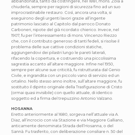
abbandonata, tanto da costringere, nel 1881, mons. Zola a
chiuderla, sempre per ragioni di sicurezza fino ad un suo
improcrastinabile restauro. Così, ancora una volta, si
eseguirono degli urgenti lavori grazie all’ingente
patrimonio lasciato al Capitolo dal parroco Donato
Carboneri, nipote del già ricordato chierico. Invece, nel
1907, fu per l’interessamento di mons. Vincenzo Riezzo
che, con il contributo generoso di tanti fedeli, si risolse il
problema delle sue cattive condizioni statiche,
aggiungendovi dei pilastri lungo le pareti laterali,
rifacendo la copertura, e costruendo una piccolissima
sagrestia accanto all’altare maggiore. Infine nel 1950,
sempre per alcune sue criticità, fu ristrutturata dal Genio
Civile, e ingrandita con un piccolo vano di servizio ed un
ortalino. Nello stesso anno inoltre, sull’altare maggiore, fu
sostituito il dipinto originale della Trasfigurazione di Cristo
(ormai quasi invisibile) con quello attuale, di identico
soggetto ed a firma del trepuzzino Antonio Valzano.
HOSANNA
Eretto anteriormente al 1680, sorgeva nell’attuale via A.
Diaz, all’incrocio con via Stazione e via Maggiore Galliano,
anticamente denominata Strada dell’Hosanna, o del
Sannà. Fu trasferito, con deliberazione consiliare n. 50 del