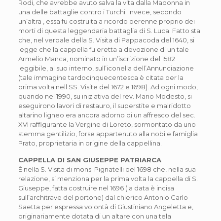
Rodi, che avrebbe avuto salva la vita dalla Madonna in
una delle battaglie contro i Turchi. Invece, secondo
un’altra , essa fu costruita a ricordo perenne proprio dei
morti di questa leggendaria battaglia di S. Luca. Fatto sta
che, nel verbale della S. Visita di Pappacoda del 1640, si
legge che la cappella fu eretta a devozione di un tale
Armelio Manca, nominato in un’iscrizione del 1582
leggibile, al suo interno, sull’iconella dell’Annunciazione
(tale immagine tardocinquecentesca è citata per la
prima volta nell SS. Visite del 1672 e 1698). Ad ogni modo,
quando nel 1990, su iniziativa del rev. Mario Modesto, si
eseguirono lavori di restauro, il superstite e malridotto
altarino ligneo era ancora adorno di un affresco del sec.
XVI raffigurante la Vergine di Loreto, sormontato da uno
stemma gentilizio, forse appartenuto alla nobile famiglia
Prato, proprietaria in origine della cappellina.
CAPPELLA DI SAN GIUSEPPE PATRIARCA
È nella S. Visita di mons. Pignatelli del 1698 che, nella sua
relazione, si menziona per la prima volta la cappella di S.
Giuseppe, fatta costruire nel 1696 (la data è incisa
sull’architrave del portone) dal chierico Antonio Carlo
Saetta per espressa volontà di Giustiniano Angeletta e,
originariamente dotata di un altare con una tela