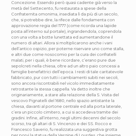
Concezione. Essendo però quasi cadente già verso la
metà del Settecento, fu restaurata a spese della
Confraternita omonima, insediata lì da più di un secolo,
che, si potrebbe dire, la rifece dalle fondamenta con
approvazione regia del 1777 (come ricorda una lapide
posta all’interno sul portale), ingrandendola, coprendola
con una volta a botte lunettata ed aumentandone il
numero di altari. Allora si moltiplicarono anche i vani
dell’antico ospizio, per poterne riservare uno come stalla,
e altri due come nosocomio per la cura dei confratelli
malati, per i quali, è bene ricordare, c’erano pure due
sepolcreti nella chiesa, oltre ad un altro paio concessi a
famiglie benefattrici dell’epoca. I resti di tale caritatevole
fabbricato, pur con tutti i cambiamenti subiti nei secoli,
sono ancora riscontrabili nel vicolo immediatamente
retrostante la stessa cappella. Va detto inoltre che
originariamente, a stare alla relazione della S. Visita del
vescovo Pignatelli del 1680, nello spazio antistante la
chiesa, davanti al portone centrale ed alla porta laterale,
c’era un piccolo cimitero, a cui si accedeva tramite dei
gradini. Infine, all’interno, negli ultimi decenni del secolo
scorso, tra gli altari di S. Vincenzo e dei SS. Rocco e
Francesco Saverio, fu realizzata una suggestiva grotta
per porvi la statua della Vergine di Lourdes, che insieme