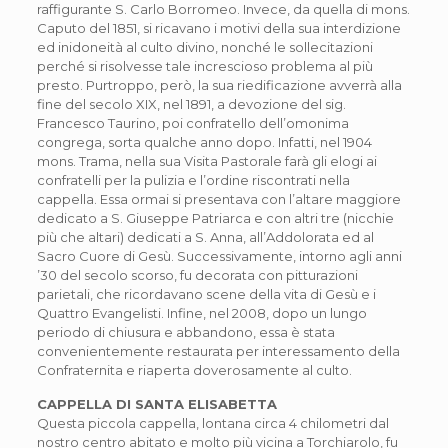
raffigurante S. Carlo Borromeo. Invece, da quella di mons.
Caputo del 1851, si ricavano i motivi della sua interdizione
ed inidoneità al culto divino, nonché le sollecitazioni
perché si risolvesse tale increscioso problema al più
presto. Purtroppo, però, la sua riedificazione avverrà alla
fine del secolo XIX, nel 1891, a devozione del sig.
Francesco Taurino, poi confratello dell’omonima
congrega, sorta qualche anno dopo. Infatti, nel 1904
mons. Trama, nella sua Visita Pastorale farà gli elogi ai
confratelli per la pulizia e l’ordine riscontrati nella
cappella. Essa ormai si presentava con l’altare maggiore
dedicato a S. Giuseppe Patriarca e con altri tre (nicchie
più che altari) dedicati a S. Anna, all’Addolorata ed al
Sacro Cuore di Gesù. Successivamente, intorno agli anni
’30 del secolo scorso, fu decorata con pitturazioni
parietali, che ricordavano scene della vita di Gesù e i
Quattro Evangelisti. Infine, nel 2008, dopo un lungo
periodo di chiusura e abbandono, essa è stata
convenientemente restaurata per interessamento della
Confraternita e riaperta doverosamente al culto.
CAPPELLA DI SANTA ELISABETTA
Questa piccola cappella, lontana circa 4 chilometri dal
nostro centro abitato e molto più vicina a Torchiarolo, fu