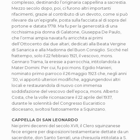
complesso, destinando l’originaria cappellina a sacrestia.
Mezzo secolo dopo, poi, ci furono altri importanti
rifacimenti, grazie al contributo di un devoto, come si può
rilevare da un’epigrafe, posta sulla facciata al di sopra del
portone e datata 1778. Ma fu per la generosità di una
ricchissima pia donna di Galatone, Giuseppa De Paulo,
che l’ormai ampia navata fu arricchita ai primi
dell’Ottocento dai due altari, dedicati alla Beata Vergine
di Sanarica e alla Madonna del Buon Consiglio. Sicché nel
frattempo, solo il 22 febbraio 1921, il vescovo, mons.
Gennaro Trama, la eresse a parrocchia, intitolandola a
Mater Domini. Per cui, fu poi mons. Egidio Manieri,
nominato primo parroco il 26 maggio 1923 che, negli anni
’30, vi apportò ulteriori modifiche, aggiungendovi altri
locali e restaurandola di nuovo con immensa
soddisfazione del vescovo dell’epoca, mons. Alberto
Costa, che la volle riconsacrare il 22 aprile del 1937,
durante le solennità del Congresso Eucaristico
diocesano, svoltosi fastosamente a Squinzano.
CAPPELLA DI SAN LEONARDO
Nei primi decenni del secolo XVII, il Clero squinzanese
fece erigere per disposizioni testamentarie dettate da un
sacerdote, don Santo Serratì, una chiesuola intitolata a S.