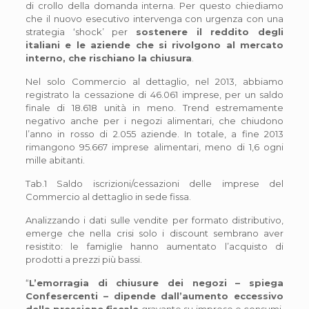
di crollo della domanda interna. Per questo chiediamo
che il nuovo esecutivo intervenga con urgenza con una
strategia ‘shock’ per
sostenere il reddito degli
italiani e le aziende che si rivolgono al mercato
interno, che rischiano la chiusura
.
Nel solo Commercio al dettaglio, nel 2013, abbiamo
registrato la cessazione di 46.061 imprese, per un saldo
finale di 18.618 unità in meno. Trend estremamente
negativo anche per i negozi alimentari, che chiudono
l’anno in rosso di 2.055 aziende. In totale, a fine 2013
rimangono 95.667 imprese alimentari, meno di 1,6 ogni
mille abitanti.
Tab.1 Saldo iscrizioni/cessazioni delle imprese del
Commercio al dettaglio in sede fissa.
Analizzando i dati sulle vendite per formato distributivo,
emerge che nella crisi solo i discount sembrano aver
resistito: le famiglie hanno aumentato l’acquisto di
prodotti a prezzi più bassi.
“
L’emorragia di chiusure dei negozi – spiega
Confesercenti – dipende dall’aumento eccessivo