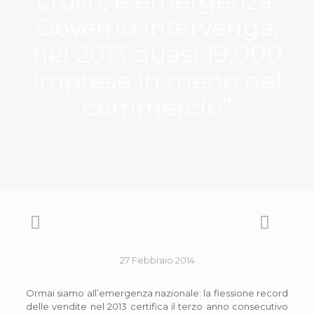
crollo, è emergenza.
Governo intervenga,
nel 2013 quasi 19.000
imprese in meno nel
commercio”
27 Febbraio 2014
Ormai siamo all’emergenza nazionale: la flessione record
delle vendite nel 2013 certifica il terzo anno consecutivo