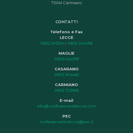
73041 Carmiano
CONTATTI
Telefono e Fax
LECCE
0832 241204
–
0832 243468
MAGLIE
0836 424299
CASARANO
0833 504462
CARMIANO
0832 725996
E-mail
info@confesercentilecce.com
PEC
confesercenti.lecce@pec.it