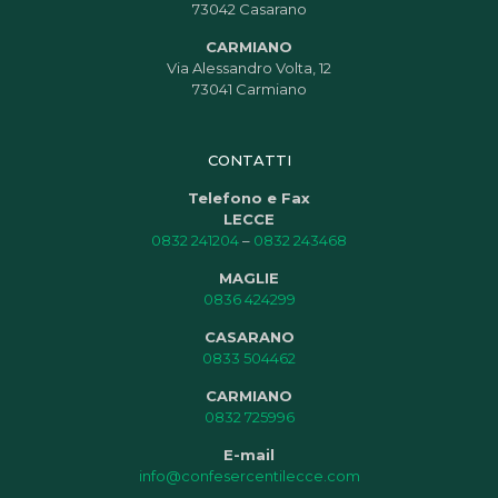
73042 Casarano
CARMIANO
Via Alessandro Volta, 12
73041 Carmiano
CONTATTI
Telefono e Fax
LECCE
0832 241204
–
0832 243468
MAGLIE
0836 424299
CASARANO
0833 504462
CARMIANO
0832 725996
E-mail
info@confesercentilecce.com