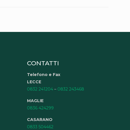
CONTATTI
Telefono e Fax
LECCE
0832 241204
–
0832 243468
MAGLIE
0836 424299
CASARANO
0833 504462