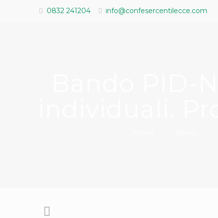
0832 241204
info@confesercentilecce.com
Bando PID-NE
individuali. P
Home
News