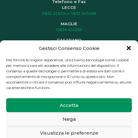
Telefono e Fax
LECCE
0832 241204
–
0832 243468
MAGLIE
0836 424299
CASARANO
0833 504462
Gestisci Consenso Cookie
CARMIANO
Per fornire le migliori esperienze, utilizziamo tecnologie come i cookie
0832 725996
per memorizzare e/o accedere alle informazioni del dispositivo. Il
consenso a queste tecnologie ci permetterà di elaborare dati come il
E-mail
comportamento di navigazione o ID unici su questo sito. Non
info@confesercentilecce.com
acconsentire o ritirare il consenso può influire negativamente su alcune
caratteristiche e funzioni.
PEC
confesercenti.lecce@pec.it
Accetta
Nega
© 2023 Confesercenti Lecce - P.I. 80013290756 |
Convenzioni
-
Visualizza le preferenze
Privacy Policy
-
Cookie Policy