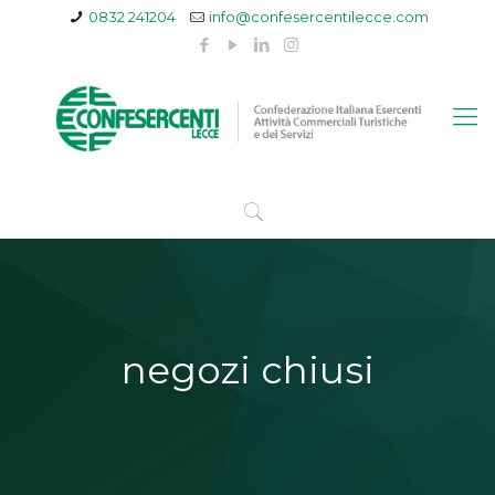
0832 241204
info@confesercentilecce.com
negozi chiusi