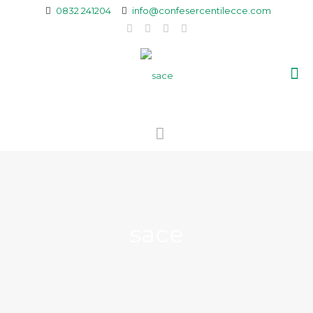
0832 241204
info@confesercentilecce.com
sace