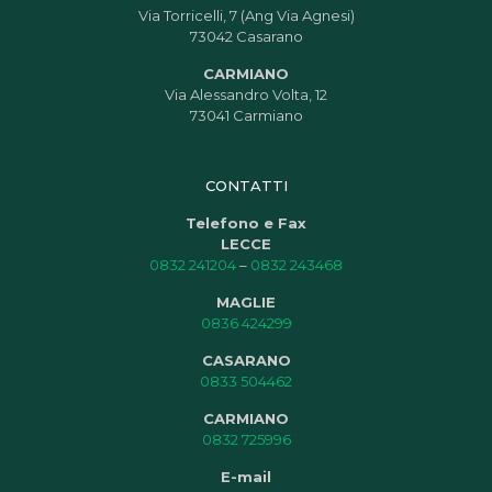
Via Torricelli, 7 (Ang Via Agnesi)
73042 Casarano
CARMIANO
Via Alessandro Volta, 12
73041 Carmiano
CONTATTI
Telefono e Fax
LECCE
0832 241204
–
0832 243468
MAGLIE
0836 424299
CASARANO
0833 504462
CARMIANO
0832 725996
E-mail