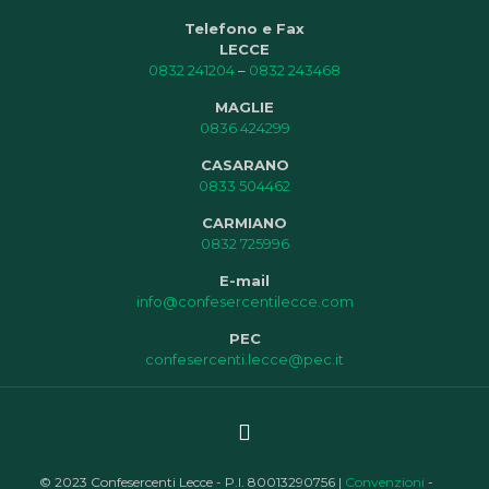
Telefono e Fax
LECCE
0832 241204
–
0832 243468
MAGLIE
0836 424299
CASARANO
0833 504462
CARMIANO
0832 725996
E-mail
info@confesercentilecce.com
PEC
confesercenti.lecce@pec.it
© 2023 Confesercenti Lecce - P.I. 80013290756 |
Convenzioni
-