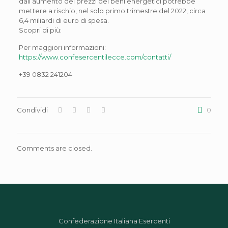
dall’aumento dei prezzi dei beni energetici potrebbe
mettere a rischio, nel solo primo trimestre del 2022, circa
6,4 miliardi di euro di spesa.
Scopri di più:
Per maggiori informazioni:
https://www.confesercentilecce.com/contatti/
+39 0832 241204
Condividi
0
Comments are closed.
Confederazione Italiana Esercenti