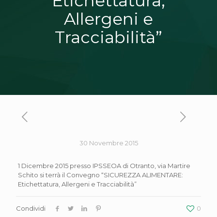
Etichettatura,
Allergeni e
Tracciabilità”
30 Novembre 2015
1 Dicembre 2015 presso IPSSEOA di Otranto, via Martire
Schito si terrà il Convegno “SICUREZZA ALIMENTARE:
Etichettatura, Allergeni e Tracciabilità”
Condividi
0