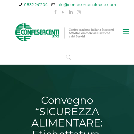
0832 241204
info@confesercentilecce.com
Convegno
“SICUREZZA
ALIMENTARE: