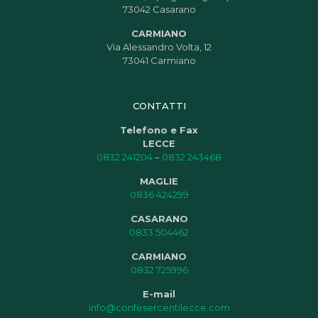
73042 Casarano
CARMIANO
Via Alessandro Volta, 12
73041 Carmiano
CONTATTI
Telefono e Fax
LECCE
0832 241204
–
0832 243468
MAGLIE
0836 424299
CASARANO
0833 504462
CARMIANO
0832 725996
E-mail
info@confesercentilecce.com