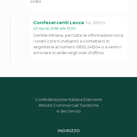
costo
Confesercenti Lecce
ha detto:
23 Aprile 2018 alle 13:50
Gentile Miriana, per tutte le informazioni circa
i nostri corsi ti invitiamo a contattarci in
segreteria al numero 0832 241204 o a venirci
a trovare in sede negli orari d’ufficio.
Confederazione Italiana Esercenti
Attività Commerciali Turistiche
e dei Servizi
INDIRIZZO