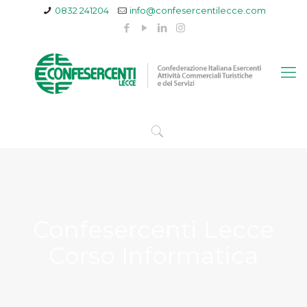
0832 241204
info@confesercentilecce.com
Confesercenti Lecce
Corso Informatica