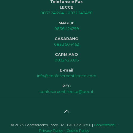
Telefono e Fax
LECCE
0832 241204
–
0832 243468
MAGLIE
0836 424299
CASARANO
0833 504462
CARMIANO
0832 725996
E-mail
info@confesercentilecce.com
PEC
confesercenti.lecce@pec.it
© 2023 Confesercenti Lecce - P.I. 80013290756 |
Convenzioni
-
Privacy Policy
-
Cookie Policy