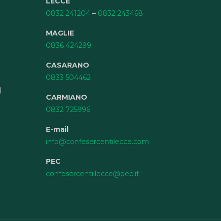
LECCE
0832 241204
–
0832 243468
MAGLIE
0836 424299
CASARANO
0833 504462
)
CARMIANO
0832 725996
E-mail
info@confesercentilecce.com
PEC
confesercenti.lecce@pec.it