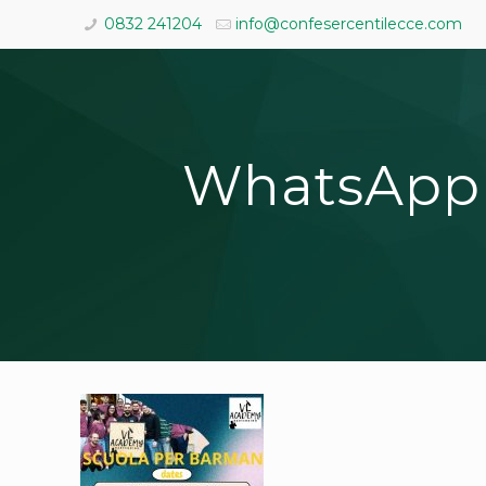
0832 241204
info@confesercentilecce.com
WhatsApp I