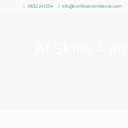
0832 241204
info@confesercentilecce.com
AI Skills 4 al