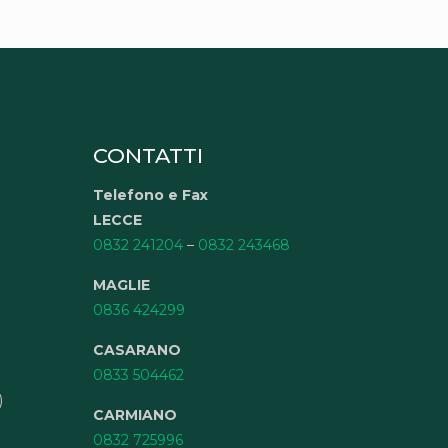
CONTATTI
Telefono e Fax
LECCE
0832 241204
–
0832 243468
MAGLIE
0836 424299
CASARANO
0833 504462
)
CARMIANO
0832 725996