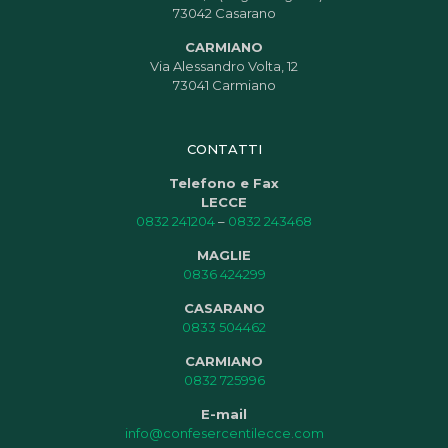
73042 Casarano
CARMIANO
Via Alessandro Volta, 12
73041 Carmiano
CONTATTI
Telefono e Fax
LECCE
0832 241204
–
0832 243468
MAGLIE
0836 424299
CASARANO
0833 504462
CARMIANO
0832 725996
E-mail
info@confesercentilecce.com