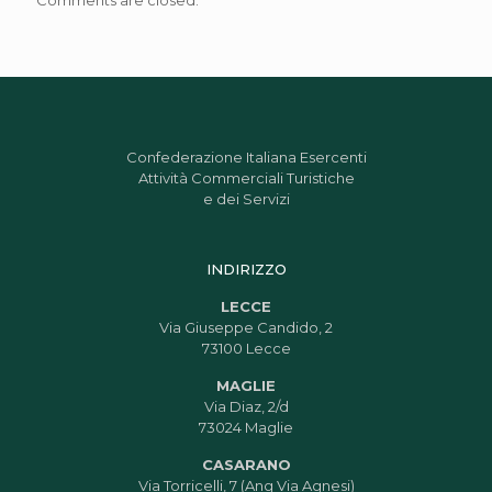
Comments are closed.
Confederazione Italiana Esercenti
Attività Commerciali Turistiche
e dei Servizi
INDIRIZZO
LECCE
Via Giuseppe Candido, 2
73100 Lecce
MAGLIE
Via Diaz, 2/d
73024 Maglie
CASARANO
Via Torricelli, 7 (Ang Via Agnesi)