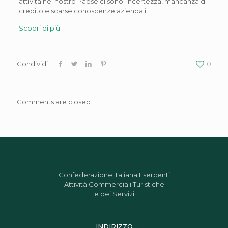
attività nel nostro Paese ci sono: incertezza, mancanza di
credito e scarse conoscenze aziendali.
Scopri di più
Condividi
0
Comments are closed.
Confederazione Italiana Esercenti
Attività Commerciali Turistiche
e dei Servizi
INDIRIZZO