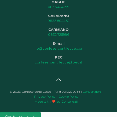
MAGLIE
0836 424299
CASARANO
0833 504462
CARMIANO
0832 725996
E-mail
info@confesercentilecce.com
PEC
confesercenti.lecce@pec.it
© 2023 Confesercenti Lecce - P.I. 80013290756 |
Convenzioni
-
Privacy Policy
-
Cookie Policy
Made with
by Consolidati
Gestisci consenso