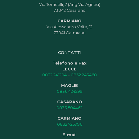
Via Torricelli, 7 (Ang Via Agnesi)
73042 Casarano
CARMIANO
Via Alessandro Volta, 12
73041 Carmiano
CONTATTI
Telefono e Fax
LECCE
0832 241204
–
0832 243468
MAGLIE
0836 424299
CASARANO
0833 504462
CARMIANO
0832 725996
E-mail