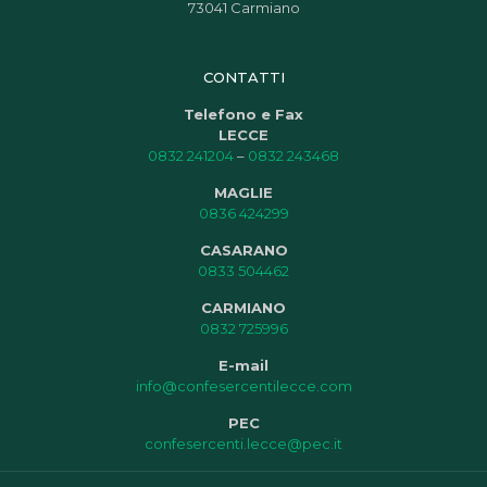
73041 Carmiano
CONTATTI
Telefono e Fax
LECCE
0832 241204
–
0832 243468
MAGLIE
0836 424299
CASARANO
0833 504462
CARMIANO
0832 725996
E-mail
info@confesercentilecce.com
PEC
confesercenti.lecce@pec.it