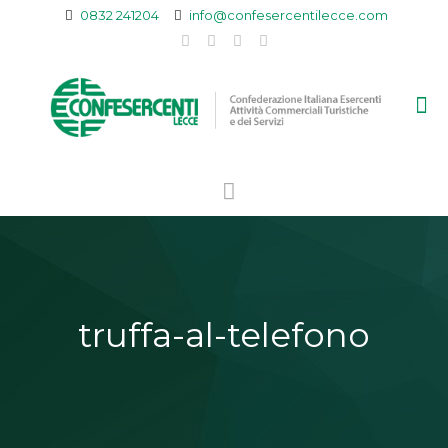
0832 241204
info@confesercentilecce.com
truffa-al-telefono