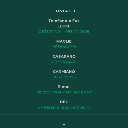
CONTATTI
Telefono e Fax
LECCE
0832 241204
–
0832 243468
MAGLIE
0836 424299
CASARANO
0833 504462
CARMIANO
0832 725996
E-mail
info@confesercentilecce.com
PEC
confesercenti.lecce@pec.it