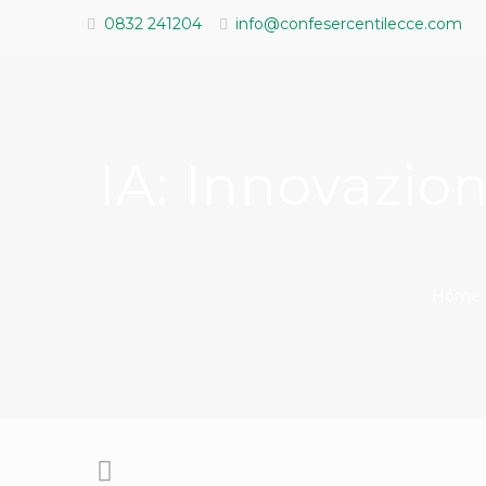
0832 241204
info@confesercentilecce.com
IA: Innovazion
Home