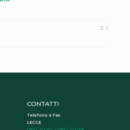
vento
0
CONTATTI
Telefono e Fax
LECCE
0832 241204
–
0832 243468