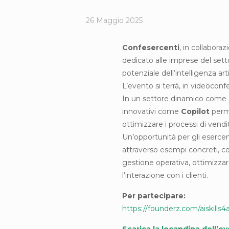
26 Maggio 2025
Confesercenti
, in collabora
dedicato alle imprese del setto
potenziale dell’intelligenza arti
L’evento si terrà, in videocon
In un settore dinamico come 
innovativi come
Copilot
perme
ottimizzare i processi di vendit
Un’opportunità per gli eserce
attraverso esempi concreti, com
gestione operativa, ottimizzare
l’interazione con i clienti.
Per partecipare:
https://founderz.com/aiskills4a