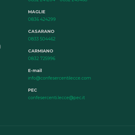
MAGLIE
0836 424299
CASARANO
0833 504462
)
CARMIANO
0832 725996
E-mail
info@confesercentilecce.com
PEC
confesercenti.lecce@pec.it