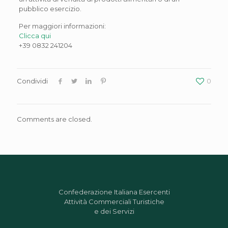
pubblico esercizio.
Per maggiori informazioni:
Clicca qui
+39 0832 241204
Condividi
0
Comments are closed.
Confederazione Italiana Esercenti
Attività Commerciali Turistiche
e dei Servizi