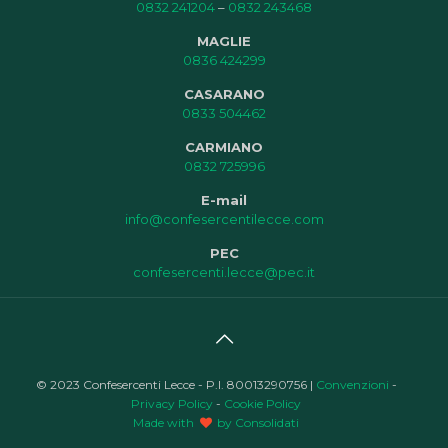
0832 241204
–
0832 243468
MAGLIE
0836 424299
CASARANO
0833 504462
CARMIANO
0832 725996
E-mail
info@confesercentilecce.com
PEC
confesercenti.lecce@pec.it
© 2023 Confesercenti Lecce - P.I. 80013290756 |
Convenzioni
-
Privacy Policy
-
Cookie Policy
Made with
by Consolidati