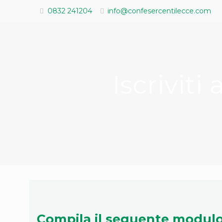
0832 241204
info@confesercentilecce.com
Iscrivit
Compila il seguente modulo 