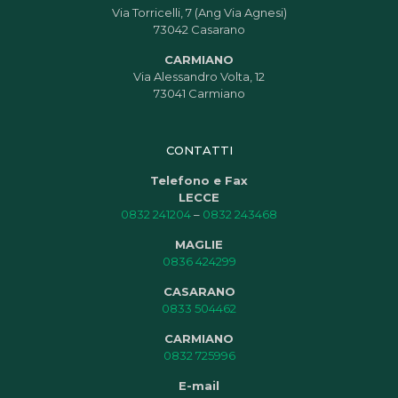
Via Torricelli, 7 (Ang Via Agnesi)
73042 Casarano
CARMIANO
Via Alessandro Volta, 12
73041 Carmiano
CONTATTI
Telefono e Fax
LECCE
0832 241204
–
0832 243468
MAGLIE
0836 424299
CASARANO
0833 504462
CARMIANO
0832 725996
E-mail