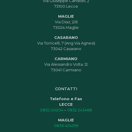
Via Giuseppe Candido, 2
73100 Lecce
MAGLIE
Via Diaz, 2/d
73024 Maglie
CASARANO
Via Torricelli, 7 (Ang Via Agnesi)
73042 Casarano
CARMIANO
Via Alessandro Volta, 12
73041 Carmiano
CONTATTI
Telefono e Fax
LECCE
0832 241204
–
0832 243468
MAGLIE
0836 424299