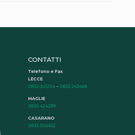
CONTATTI
Telefono e Fax
LECCE
0832 241204
–
0832 243468
MAGLIE
0836 424299
CASARANO
0833 504462
)