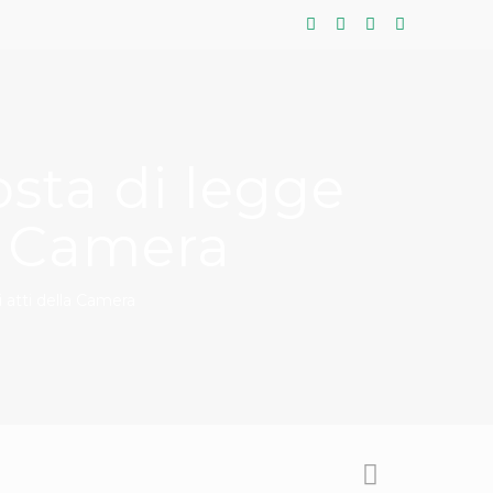
osta di legge
la Camera
i atti della Camera