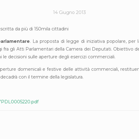
14 Giugno 2013
oscritta da più di 150mila cittadini
 parlamentare
. La proposta di legge di iniziativa popolare, per 
i fra gli Atti Parlamentari della Camera dei Deputati. Obiettivo de
le decisioni sulle aperture degli esercizi commerciali.
 aperture domenicali e festive delle attività commerciali, restitue
decadrà con il termine della legislatura.
f/17PDL0005220.pdf