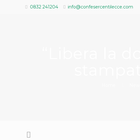
0832 241204
info@confesercentilecce.com
“Libera la d
stampata
Home
New