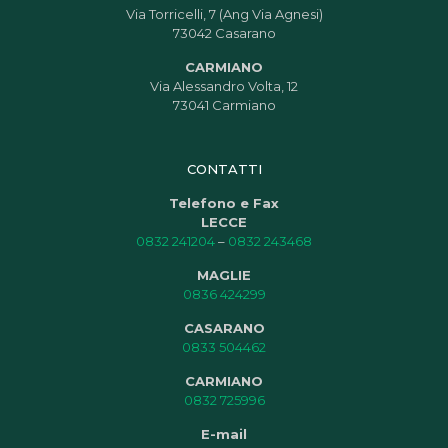
Via Torricelli, 7 (Ang Via Agnesi)
73042 Casarano
CARMIANO
Via Alessandro Volta, 12
73041 Carmiano
CONTATTI
Telefono e Fax
LECCE
0832 241204
–
0832 243468
MAGLIE
0836 424299
CASARANO
0833 504462
CARMIANO
0832 725996
E-mail