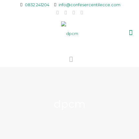
0832 241204
info@confesercentilecce.com
dpcm