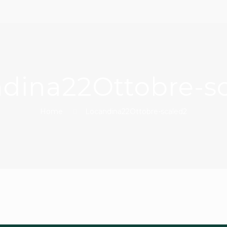
dina22Ottobre-s
Home
Locandina22Ottobre-scaled2