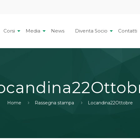
Corsi
Media
News
Diventa Socio
Contatti
ocandina22Ottob
Home
Rassegna stampa
Locandina22Ottobre