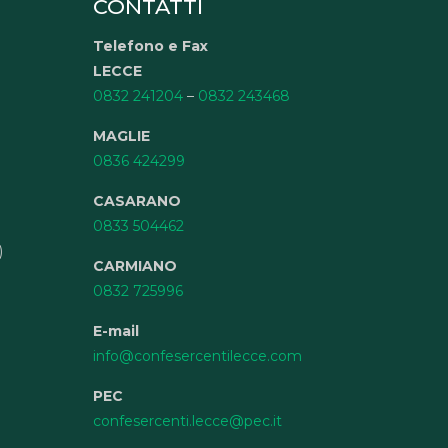
CONTATTI
Telefono e Fax
LECCE
0832 241204
–
0832 243468
MAGLIE
0836 424299
CASARANO
0833 504462
)
CARMIANO
0832 725996
E-mail
info@confesercentilecce.com
PEC
confesercenti.lecce@pec.it