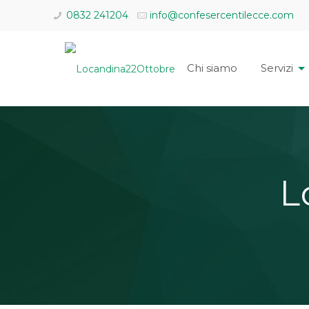
0832 241204
info@confesercentilecce.com
Chi siamo
Servizi
L