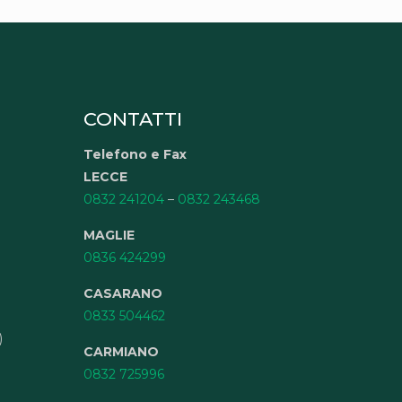
CONTATTI
Telefono e Fax
LECCE
0832 241204
–
0832 243468
MAGLIE
0836 424299
CASARANO
0833 504462
)
CARMIANO
0832 725996