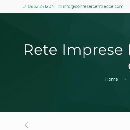
0832 241204
info@confesercentilecce.com
Rete Imprese It
Home