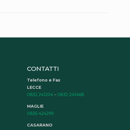
CONTATTI
Telefono e Fax
LECCE
0832 241204
–
0832 243468
MAGLIE
0836 424299
CASARANO