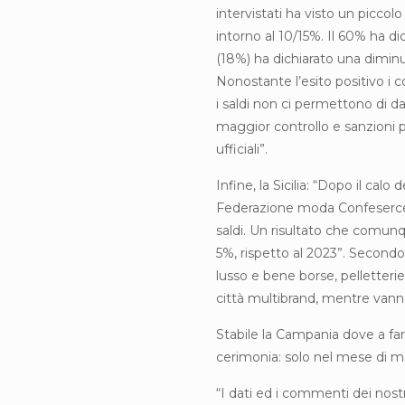
intervistati ha visto un piccol
intorno al 10/15%. Il 60% ha d
(18%) ha dichiarato una diminu
Nonostante l’esito positivo i 
i saldi non ci permettono di da
maggior controllo e sanzioni pi
ufficiali”.
Infine, la Sicilia: “Dopo il calo
Federazione moda Confesercent
saldi. Un risultato che comun
5%, rispetto al 2023”. Secondo 
lusso e bene borse, pelletterie
città multibrand, mentre vanno
Stabile la Campania dove a far
cerimonia: solo nel mese di m
“I dati ed i commenti dei nostr