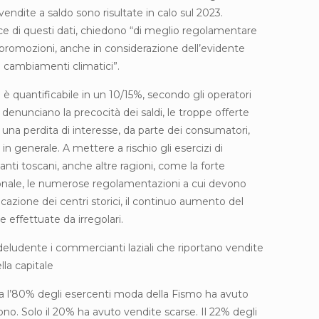
vendite a saldo sono risultate in calo sul 2023.
ce di questi dati, chiedono “di meglio regolamentare
 promozioni, anche in considerazione dell’evidente
i cambiamenti climatici”.
e è quantificabile in un 10/15%, secondo gli operatori
 denunciano la precocità dei saldi, le troppe offerte
una perdita di interesse, da parte dei consumatori,
n generale. A mettere a rischio gli esercizi di
nti toscani, anche altre ragioni, come la forte
ionale, le numerose regolamentazioni a cui devono
ficazione dei centri storici, il continuo aumento del
 effettuate da irregolari.
deludente i commercianti laziali che riportano vendite
lla capitale
gna l’80% degli esercenti moda della Fismo ha avuto
 buono. Solo il 20% ha avuto vendite scarse. Il 22% degli