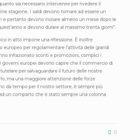
anto sia necessario intervenire per rivedere il
ine stagione. I saldi devono tornare ad essere un
i e pertanto devono iniziare almeno un mese dopo le
 quest’anno e devono durare al massimo trenta giorni”.
o in atto impone una riflessione. È inoltre
o europeo per regolamentare l’attività delle grandi
nno inflazionato sconti e promozioni, complici i
i. I governi europei devono capire che il commercio di
tutelare per salvaguardare il futuro delle nostre
irlo, ma una maggiore attenzione delle forze
o da tempo per il nostro settore, è sempre più
o ad un comparto che è stato sempre una colonna
0