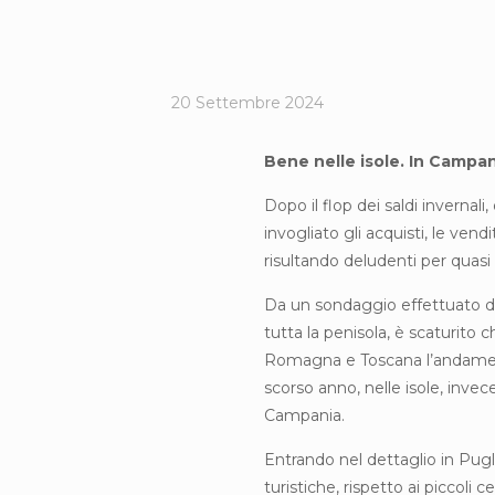
20 Settembre 2024
Bene nelle isole. In Campan
Dopo il flop dei saldi invernal
invogliato gli acquisti, le ven
risultando deludenti per quas
Da un sondaggio effettuato da 
tutta la penisola, è scaturito 
Romagna e Toscana l’andament
scorso anno, nelle isole, invec
Campania.
Entrando nel dettaglio in Pug
turistiche, rispetto ai piccoli c