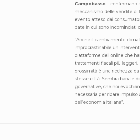
Campobasso
– confermano qu
meccanismo delle vendite di f
evento atteso dai consumator
date in cui sono incominciati
“Anche il cambiamento climatic
improcrastinabile un intervent
piattaforme dell’online che ha
trattamenti fiscali più legger
prossimità è una ricchezza da 
stesse città. Sembra banale d
governative, che noi evochiam
necessaria per ridare impuls
dell’economia italiana”.