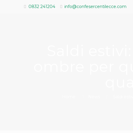
0832 241204
info@confesercentilecce.com
Saldi estiv
ombre per qu
qua
Home
News
Saldi est