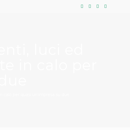
nti, luci ed
e in calo per
 due
in calo per quasi un’impresa su due