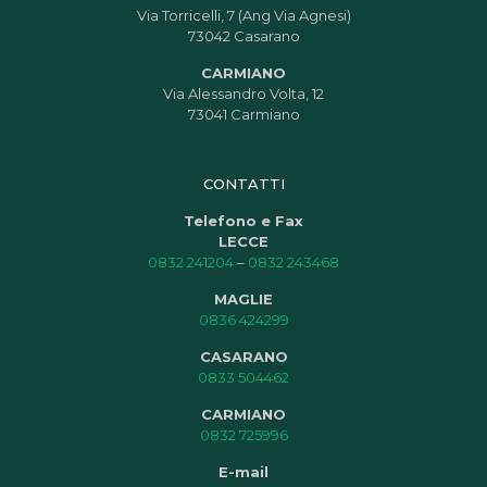
Via Torricelli, 7 (Ang Via Agnesi)
73042 Casarano
CARMIANO
Via Alessandro Volta, 12
73041 Carmiano
CONTATTI
Telefono e Fax
LECCE
0832 241204
–
0832 243468
MAGLIE
0836 424299
CASARANO
0833 504462
CARMIANO
0832 725996
E-mail