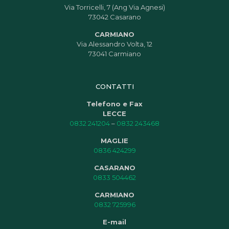
Via Torricelli, 7 (Ang Via Agnesi)
73042 Casarano
CARMIANO
Via Alessandro Volta, 12
73041 Carmiano
CONTATTI
Telefono e Fax
LECCE
0832 241204
–
0832 243468
MAGLIE
0836 424299
CASARANO
0833 504462
CARMIANO
0832 725996
E-mail