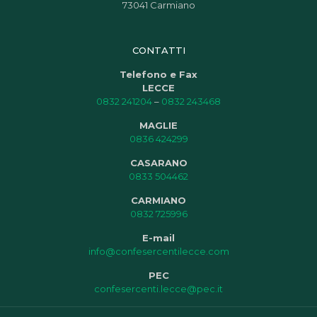
73041 Carmiano
CONTATTI
Telefono e Fax
LECCE
0832 241204
–
0832 243468
MAGLIE
0836 424299
CASARANO
0833 504462
CARMIANO
0832 725996
E-mail
info@confesercentilecce.com
PEC
confesercenti.lecce@pec.it