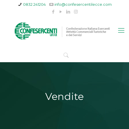
0832 241204
info@confesercentilecce.com
Vendite