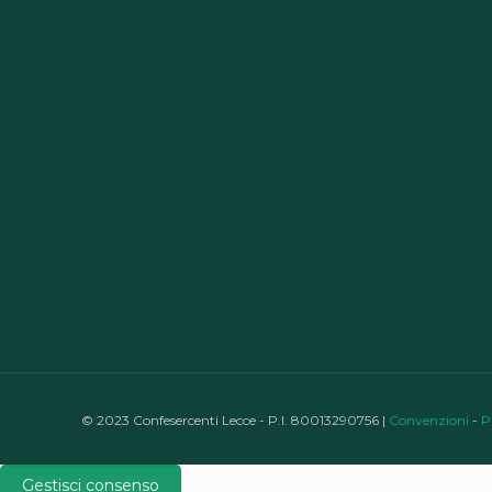
© 2023 Confesercenti Lecce - P.I. 80013290756 |
Convenzioni
-
P
Gestisci consenso