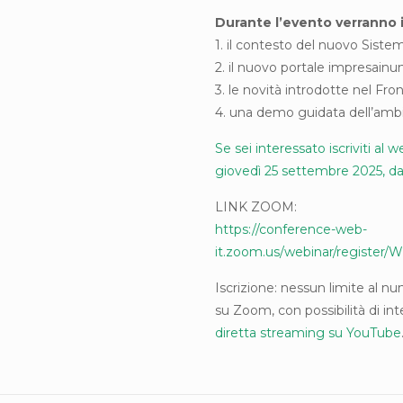
Durante l’evento verranno il
1. il contesto del nuovo Sistem
2. il nuovo portale impresainu
3. le novità introdotte nel F
4. una demo guidata dell’amb
Se sei interessato iscriviti al
giovedì 25 settembre 2025, dal
LINK ZOOM:
https://conference-web-
it.zoom.us/webinar/registe
Iscrizione: nessun limite al nu
su Zoom, con possibilità di inte
diretta streaming su YouTube