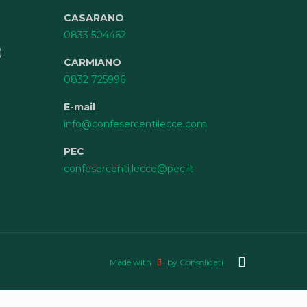
CASARANO
0833 504462
)
CARMIANO
0832 725996
E-mail
info@confesercentilecce.com
PEC
confesercenti.lecce@pec.it
Made with
by Consolidati