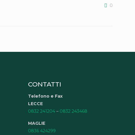
0
CONTATTI
Telefono e Fax
LECCE
0832 241204
–
0832 243468
MAGLIE
0836 424299