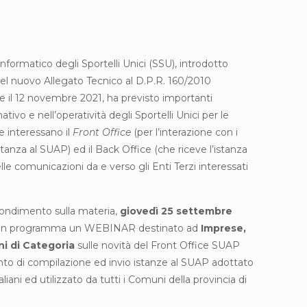
formatico degli Sportelli Unici (SSU), introdotto
 del nuovo Allegato Tecnico al D.P.R. 160/2010
le il 12 novembre 2021, ha previsto importanti
vo e nell’operatività degli Sportelli Unici per le
e interessano il
Front Office
(per l’interazione con i
anza al SUAP) ed il Back Office (che riceve l’istanza
le comunicazioni da e verso gli Enti Terzi interessati
ofondimento sulla materia,
giovedì 25 settembre
0, è in programma un WEBINAR destinato ad
Imprese,
ni di Categoria
sulle novità del Front Office SUAP
to di compilazione ed invio istanze al SUAP adottato
liani ed utilizzato da tutti i Comuni della provincia di