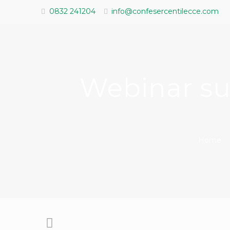
0832 241204
info@confesercentilecce.com
Webinar su 
Home