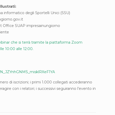
lustrati:
a informatico degli Sportelli Unici (SSU)
ngiorno.gov.it
ront Office SUAP impresainungiorno
iente
 webinar che si terrà tramite la piattaforma Zoom
le 10:00 alle 12:00.
r/WN_JZYnhGNMS_misklRXeF1YA
mero di iscrizioni; i primi 1.000 collegati accederanno
ragire con i relatori; i successivi seguiranno l’evento in
.