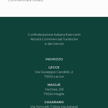
Comments are closed.
Confederazione Italiana Esercenti
Attività Commerciali Turistiche
e dei Servizi
INDIRIZZO
LECCE
Via Giuseppe Candido, 2
73100 Lecce
MAGLIE
Via Diaz, 2/d
73024 Maglie
CASARANO
Via Torricelli, 7 (Ang Via Agnesi)