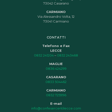
73042 Casarano
CARMIANO
Via Alessandro Volta, 12
73041 Carmiano
CONTATTI
Telefono e Fax
LECCE
0832 241204
–
0832 243468
MAGLIE
0836 424299
CASARANO
0833 504462
CARMIANO
0832 725996
E-mail
info@confesercentilecce.com