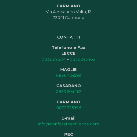
CARMIANO
Via Alessandro Volta, 12
73041 Carmiano
CONTATTI
Telefono e Fax
LECCE
0832 241204
–
0832 243468
MAGLIE
0836 424299
CASARANO
0833 504462
CARMIANO
0832 725996
E-mail
info@confesercentilecce.com
PEC