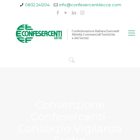
0832 241204
info@confesercentilecce.com
Convenzione
Confesercenti-
Consorzio Vigilanza