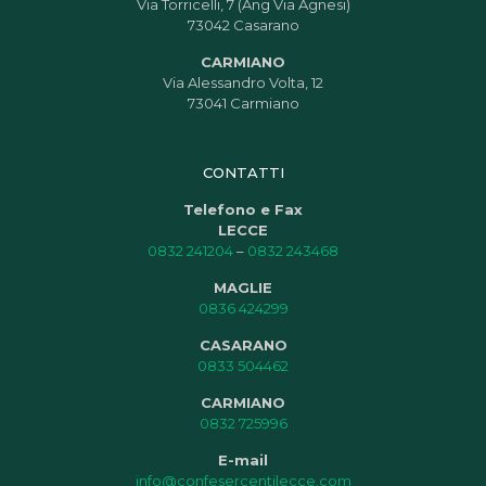
Via Torricelli, 7 (Ang Via Agnesi)
73042 Casarano
CARMIANO
Via Alessandro Volta, 12
73041 Carmiano
CONTATTI
Telefono e Fax
LECCE
0832 241204
–
0832 243468
MAGLIE
0836 424299
CASARANO
0833 504462
CARMIANO
0832 725996
E-mail
info@confesercentilecce.com