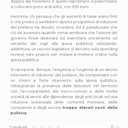
doppio del fiorentino. E quello napoletano e palermitano
si collocano poco al di sotto, con 939 euro.
Insomma, chi pensava che gli aumenti di tasse erano finiti
e che presto si sarebbero aperte prospettive di riduzione
del prelievo ha dovuto ricredersi. Ed è paradossale che
ciò sia avvenuto quando ormai sembrava che l’azione del
governo fosse destinata ad esercitarsi unicamente sul
versante dei tagli alla spesa pubblica; utilizzando,
addirittura, un veicolo legislativo (il decreto sulla spending
review) nato proprio per iniziare a mettere ordine nella
spesa pubblica
Si ripropone, dunque, l’esigenza e l’urgenza di un deciso
intervento di riduzione del prelievo da compensare con
un chiaro e forte intervento sulla spesa pubblica,
ridisegnando la presenza delle Istituzioni nel territorio
con l’accorpamento dei micro-comuni e delle molte
società di servizi alle dipendenze degli enti locali ed una
riduzione sostanziale delle comunità montane, delle
consulenze e degli ancora
troppo elevati costi della
politica
.
Condividi
0