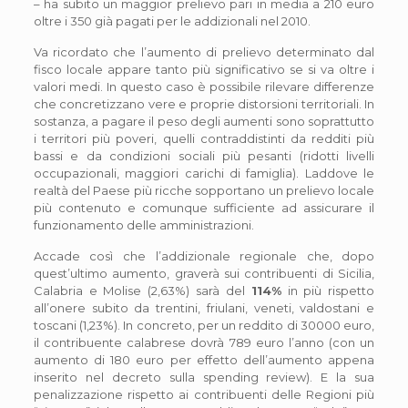
– ha subito un maggior prelievo pari in media a 210 euro
oltre i 350 già pagati per le addizionali nel 2010.
Va ricordato che l’aumento di prelievo determinato dal
fisco locale appare tanto più significativo se si va oltre i
valori medi. In questo caso è possibile rilevare differenze
che concretizzano vere e proprie distorsioni territoriali. In
sostanza, a pagare il peso degli aumenti sono soprattutto
i territori più poveri, quelli contraddistinti da redditi più
bassi e da condizioni sociali più pesanti (ridotti livelli
occupazionali, maggiori carichi di famiglia). Laddove le
realtà del Paese più ricche sopportano un prelievo locale
più contenuto e comunque sufficiente ad assicurare il
funzionamento delle amministrazioni.
Accade così che l’addizionale regionale che, dopo
quest’ultimo aumento, graverà sui contribuenti di Sicilia,
Calabria e Molise (2,63%) sarà del
114%
in più rispetto
all’onere subito da trentini, friulani, veneti, valdostani e
toscani (1,23%). In concreto, per un reddito di 30000 euro,
il contribuente calabrese dovrà 789 euro l’anno (con un
aumento di 180 euro per effetto dell’aumento appena
inserito nel decreto sulla spending review). E la sua
penalizzazione rispetto ai contribuenti delle Regioni più