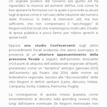
Un segnale positivo dal Governo era giunto ed ha
riguardato la rinuncia ad aumenti dell’Iva così come fa
ben sperare la fermezza con la quale si procede su alcuni
tagli di spesa come è nel caso della riduzione del numero
delle Province. Si tratta di interventi utili, ma non
sufficienti, che non compensano il “saccheggio” di
Regioni ed Enti locali che mantengono molto alto il livello
di spesa pubblica e poco fanno per ridurre sprechi e
spese inutili.
Eppure
uno studio Confesercenti
sugli ultimi
provvedimenti fiscali evidenzia che siamo purtroppo in
presenza di un
ulteriore appesantimento della
pressione fiscale
a seguito dell’aumento strisciante
(+0,6 punti di aliquota dell’addizionale regionale all’Irpef),
presentato come un “semplice” anticipo (gennaio 2013)
dell’aumento già fissato (dal 2014) dalle norme sul
federalismo regionale, lasciato alla “discrezionalità” delle
otto Regioni in deficit sanitario (Lazio, Abruzzo, Molise,
Campania, Sicilia, Calabria, Piemonte, Puglia).
La conseguenza di questa misura (passata come
emendamento al decreto sulla spending review) che,
lungi dall’essere eventuale (le Regioni interessate non