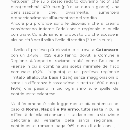
“virtuose” (che sullo stesso reddito dovranno “solo” 369
euro) toccherà i 420 euro (più di un euro al giorno). Una
penalizzazione che, ovviamente, aumenterà
proporzionalmente all’aumentare del reddito.
Ancora più profonde sono le distorsioni che si creano
considerando insieme l’addizionale regionale e quella
comunale. Consideriamo in proposito ciò che accade in
alcune città per il solito livello di reddito (30 mila euro).
Il livello di prelievo più elevato lo si trova a
Catanzaro
,
con un 3,43% , 1029 euro l’anno, dovuti a Comune e
Regione. All’opposto troviamo realtà come Bolzano e
Firenze in cui si combina una scelta minimale del fisco
comunale (0,2% l’aliquota) e un prelievo regionale
limitato all’aliquota base (1,23%) senza maggiorazioni di
sorta. La differenza è sostanziosa: si tratta di 600 euro (+
140%) che pesano in più ogni anno sulle spalle del
contribuente calabrese.
Ma il fenomeno è solo leggermente più contenuto nel
caso di
Roma, Napoli e Palermo
, tutte realtà in cui le
difficoltà dei bilanci comunali si saldano con la situazione
deficitaria sul versante della sanità regionale. Il
contribuente romano paga 969 euro di addizionali, il