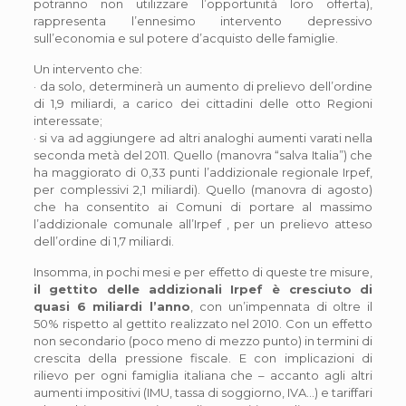
potranno non utilizzare l’opportunità loro offerta),
rappresenta l’ennesimo intervento depressivo
sull’economia e sul potere d’acquisto delle famiglie.
Un intervento che:
· da solo, determinerà un aumento di prelievo dell’ordine
di 1,9 miliardi, a carico dei cittadini delle otto Regioni
interessate;
· si va ad aggiungere ad altri analoghi aumenti varati nella
seconda metà del 2011. Quello (manovra “salva Italia”) che
ha maggiorato di 0,33 punti l’addizionale regionale Irpef,
per complessivi 2,1 miliardi). Quello (manovra di agosto)
che ha consentito ai Comuni di portare al massimo
l’addizionale comunale all’Irpef , per un prelievo atteso
dell’ordine di 1,7 miliardi.
Insomma, in pochi mesi e per effetto di queste tre misure,
il gettito delle addizionali Irpef è cresciuto di
quasi 6 miliardi l’anno
, con un’impennata di oltre il
50% rispetto al gettito realizzato nel 2010. Con un effetto
non secondario (poco meno di mezzo punto) in termini di
crescita della pressione fiscale. E con implicazioni di
rilievo per ogni famiglia italiana che – accanto agli altri
aumenti impositivi (IMU, tassa di soggiorno, IVA…) e tariffari