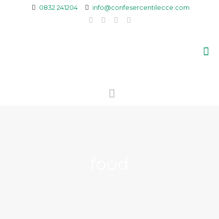
0832 241204
info@confesercentilecce.com
food