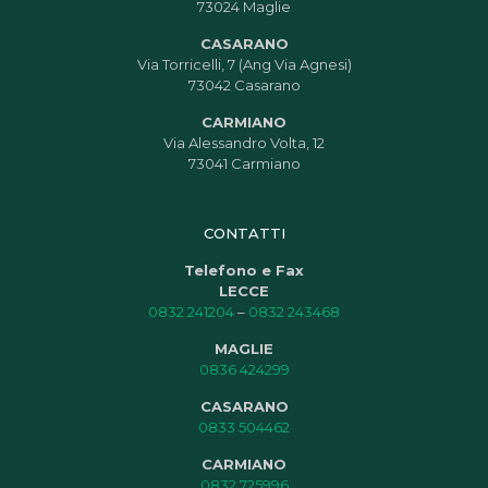
73024 Maglie
CASARANO
Via Torricelli, 7 (Ang Via Agnesi)
73042 Casarano
CARMIANO
Via Alessandro Volta, 12
73041 Carmiano
CONTATTI
Telefono e Fax
LECCE
0832 241204
–
0832 243468
MAGLIE
0836 424299
CASARANO
0833 504462
CARMIANO
0832 725996