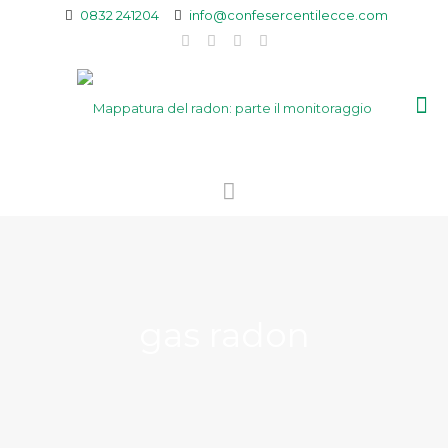
0832 241204
info@confesercentilecce.com
gas radon