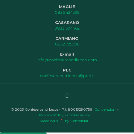
MAGLIE
0836 424299
CASARANO
0833 504462
CARMIANO
0832 725996
E-mail
info@confesercentilecce.com
PEC
confesercenti.lecce@pec.it
© 2023 Confesercenti Lecce - P.I. 80013290756 |
Convenzioni
-
Privacy Policy
-
Cookie Policy
Made with
by Consolidati