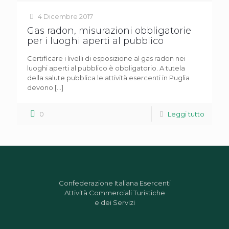
4 Dicembre 2017
Gas radon, misurazioni obbligatorie
per i luoghi aperti al pubblico
Certificare i livelli di esposizione al gas radon nei
luoghi aperti al pubblico è obbligatorio. A tutela
della salute pubblica le attività esercenti in Puglia
devono
[…]
0
Leggi tutto
Confederazione Italiana Esercenti
Attività Commerciali Turistiche
e dei Servizi