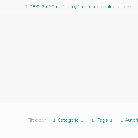
0832 241204
info@confesercentilecce.com
Filtra per
Categorie
Tags
Autor