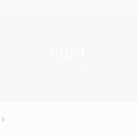
light
Home
light
i