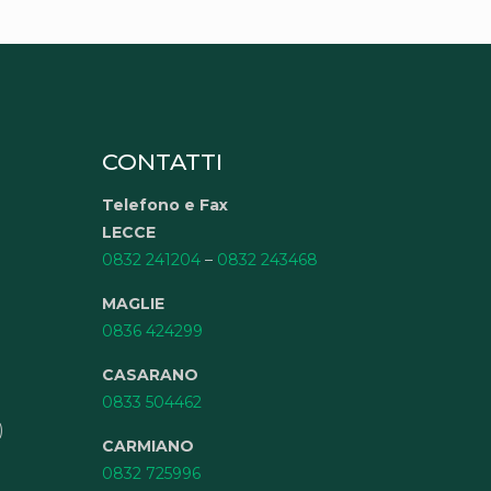
CONTATTI
Telefono e Fax
LECCE
0832 241204
–
0832 243468
MAGLIE
0836 424299
CASARANO
0833 504462
)
CARMIANO
0832 725996