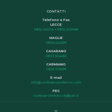
CONTATTI
Telefono e Fax
LECCE
0832 241204
–
0832 243468
MAGLIE
0836 424299
CASARANO
0833 504462
CARMIANO
0832 725996
E-mail
info@confesercentilecce.com
PEC
confesercenti.lecce@pec.it