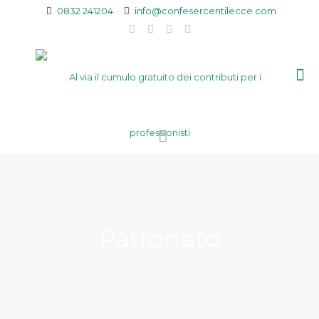
0832 241204
info@confesercentilecce.com
Patronato